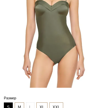
Размер
S
M
L
XL
XXL