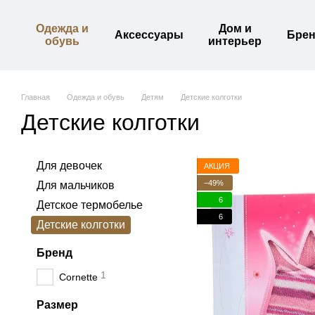
Перейти к основному контенту
Одежда и
Дом и
Аксессуары
Бре
обувь
интерьер
Главная
Одежда и обувь
Детям
Детские колготки
Детские колготки
Для девочек
АКЦИЯ
−49%
Для мальчиков
6
Детское термобелье
6
Детские колготки
Бренд
1
Cornette
Размер