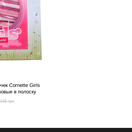
ек Cornette Girls
зовые в полоску
185 грн