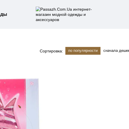
нды
по популярности
сначала деше
Сортировка: