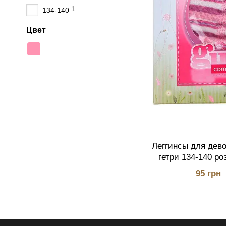
1
134-140
Цвет
Леггинсы для девоч
гетри 134-140 ро
95 грн