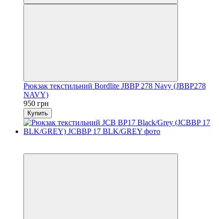
Рюкзак текстильний Bordlite JBBP 278 Navy (JBBP278
NAVY)
950 грн
Купить
6
6