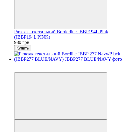
Рюкзак текстильний Borderline JBBP194L Pink
(JBBP194L PINK)
980 грн
Купить
6
6