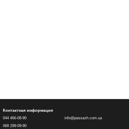
Контактная информация
044 466-08-90
info@passazh.com.ua
068 299-09-90