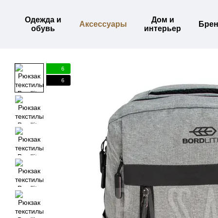
Перейти к основному контенту
Одежда и
Дом и
Аксессуары
Бре
обувь
интерьер
6
6