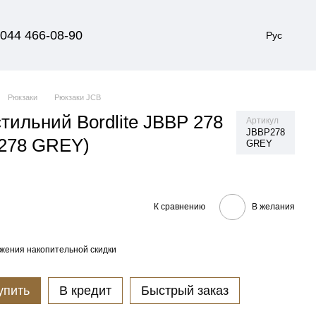
044 466-08-90
Рус
Рюкзаки
Рюкзаки JCB
тильний Bordlite JBBP 278
Артикул
JBBP278
P278 GREY)
GREY
К сравнению
В желания
жения накопительной скидки
упить
В кредит
Быстрый заказ