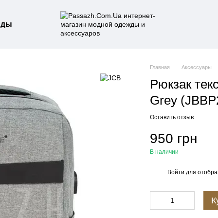
нды
Главная
Аксессуары
Рюкзак текс
Grey (JBB
Оставить отзыв
950 грн
В наличии
Войти
для отобра
%
К