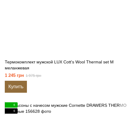
Термокомплект мужской LUX Cott's Wool Thermal set M
меланжевая
1 245 грн
1 975 грн
Купить
6
6