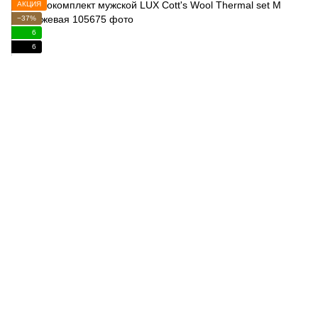
АКЦИЯ
−37%
6
6