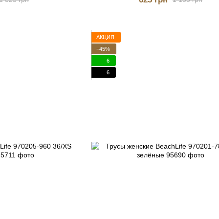
АКЦИЯ
−45%
6
6