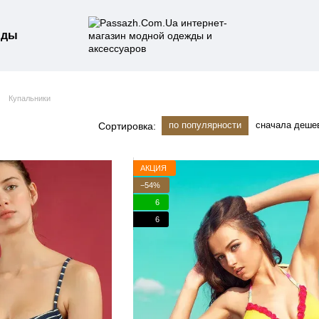
нды
Купальники
по популярности
сначала деше
Сортировка:
АКЦИЯ
−54%
6
6