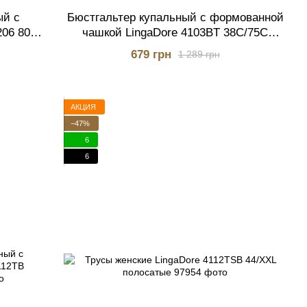
ый с
Бюстгальтер купальный с формованной
206 80B
чашкой LingaDore 4103BT 38C/75C
тёмно-синий
679 грн
1 289 грн
АКЦИЯ
−47%
6
6