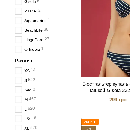
5
Gisela
2
V.I.P.A.
1
Aquamarine
38
BeachLife
27
LingaDore
1
Orhideja
Размер
14
XS
522
S
Бюстгальтер купаль
8
чашкой Gisela 23
S/M
прин
467
299 грн
M
520
L
8
L/XL
АКЦИЯ
570
XL
−65%