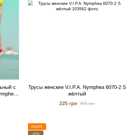
льный с
Трусы женские V.I.P.A. Nymphea 6070-2 S
Nymphea
жёлтый
225 грн
905 грн
АКЦИЯ
−47%