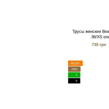
Трусы женские Bea
36/XS ол
735 грн
АКЦИЯ
−45%
6
6