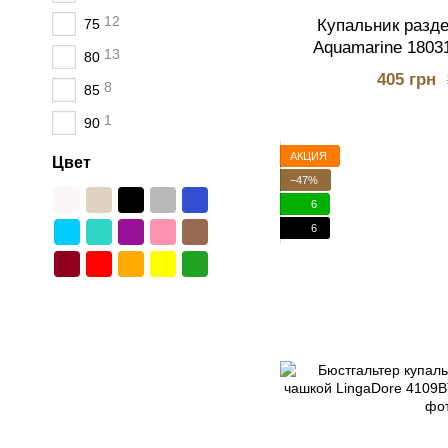
12
Купальник разд
75
Aquamarine 1803
13
80
405 грн
8
85
1
90
АКЦИЯ
Цвет
−47%
6
6