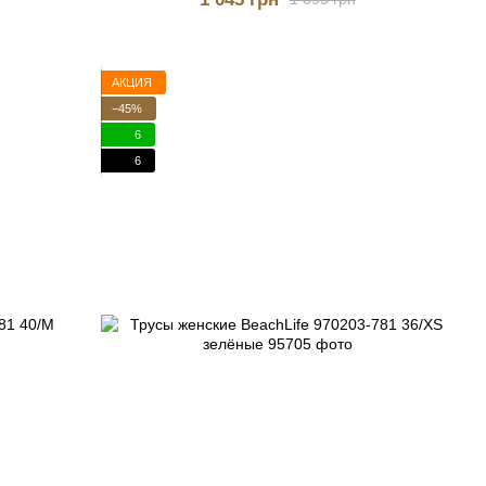
АКЦИЯ
−45%
6
6