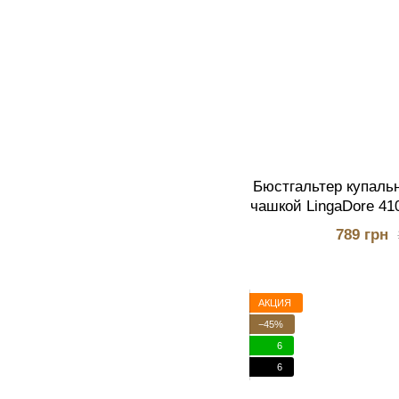
Бюстгальтер купаль
чашкой LingaDore 41
789 грн
АКЦИЯ
−45%
6
6