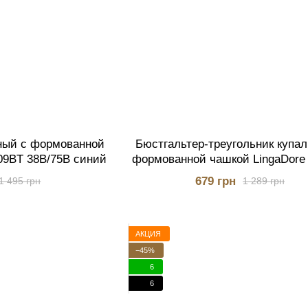
ный с формованной
Бюстгальтер-треугольник купа
09BT 38B/75B синий
формованной чашкой LingaDore
40B/80B полосатый
679 грн
1 495 грн
1 289 грн
АКЦИЯ
−45%
6
6