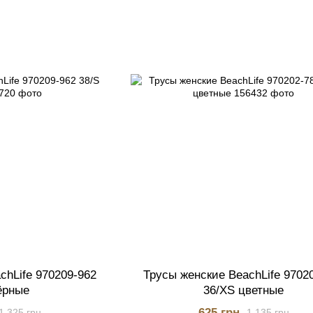
chLife 970209-962
Трусы женские BeachLife 9702
ёрные
36/XS цветные
625 грн
1 325 грн
1 135 грн