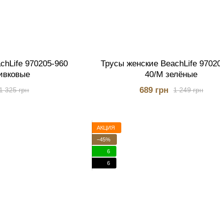
chLife 970205-960
Трусы женские BeachLife 9702
ивковые
40/M зелёные
689 грн
1 325 грн
1 249 грн
АКЦИЯ
−45%
6
6