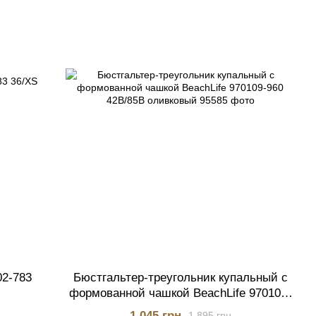
02-783
Бюстгальтер-треугольник купальный с
формованной чашкой BeachLife 970109-
960 42B/85B оливковый
1 045 грн
1 895 грн