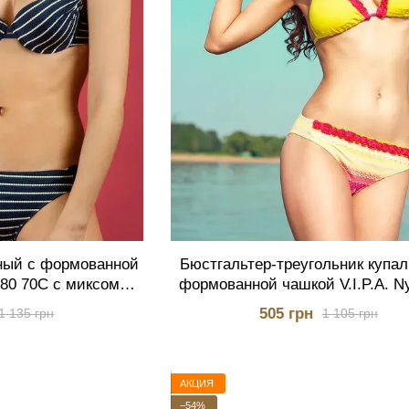
ный с формованной
Бюстгальтер-треугольник купа
280 70C с миксом
формованной чашкой V.I.P.A. 
тов
6070 S жёлтый
505 грн
1 135 грн
1 105 грн
АКЦИЯ
−54%