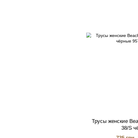
Трусы женские Bea
38/S ч
735 грн