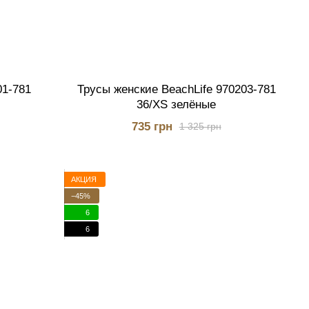
01-781
Трусы женские BeachLife 970203-781
36/XS зелёные
735 грн
1 325 грн
АКЦИЯ
−45%
6
6