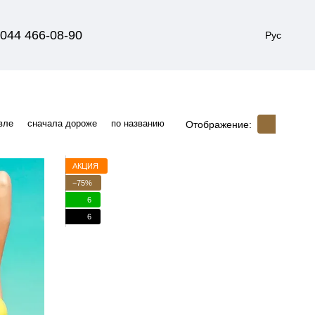
044 466-08-90
Рус
вле
сначала дороже
по названию
Отображение:
АКЦИЯ
−75%
6
6