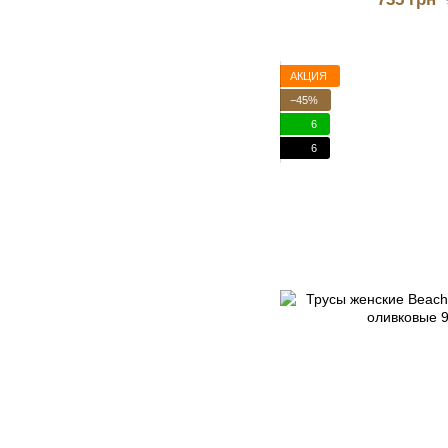
АКЦИЯ
−45%
6
6