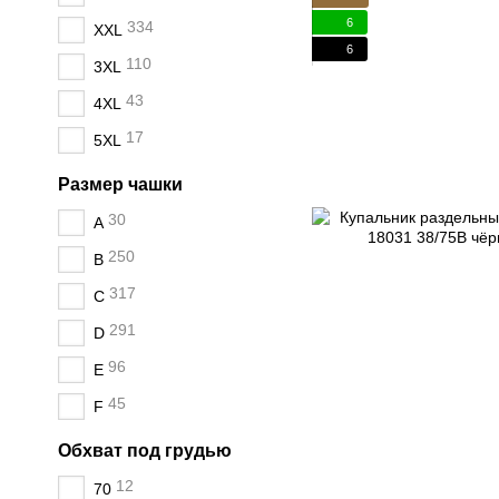
6
334
XXL
6
110
3XL
43
4XL
17
5XL
Размер чашки
30
A
250
B
317
C
291
D
96
E
45
F
Обхват под грудью
12
70