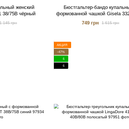
ельный женский
Бюстгальтер-бандо купальн
1 38/75B чёрный
формованной чашкой Gisela 33
полосатый
749 грн
1 145 грн
1 615 грн
АКЦИЯ
−47%
6
6