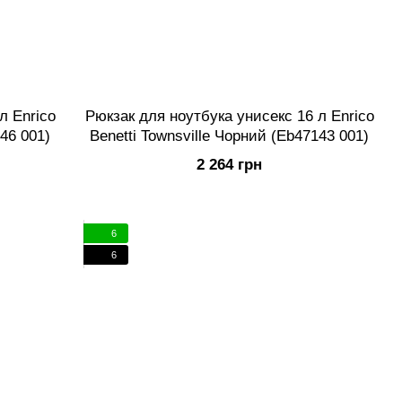
л Enrico
Рюкзак для ноутбука унисекс 16 л Enrico
146 001)
Benetti Townsville Чорний (Eb47143 001)
2 264 грн
6
6