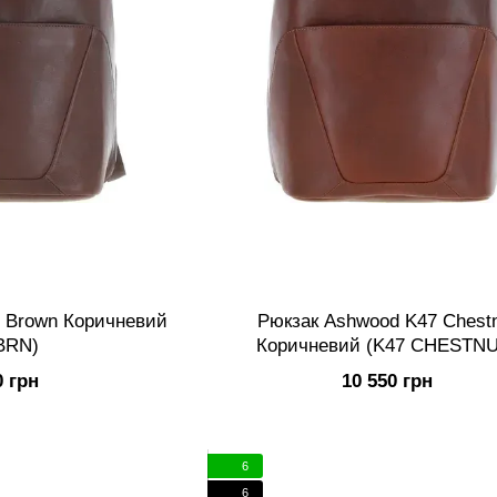
 Brown Коричневий
Рюкзак Ashwood K47 Chest
BRN)
Коричневий (K47 CHESTNU
0 грн
10 550 грн
6
6