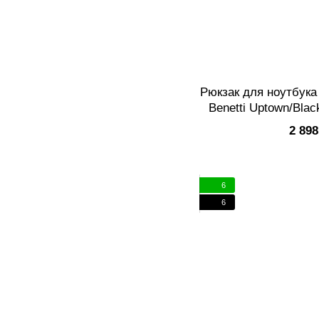
Рюкзак для ноутбука 
Benetti Uptown/Bla
00
2 898
6
6