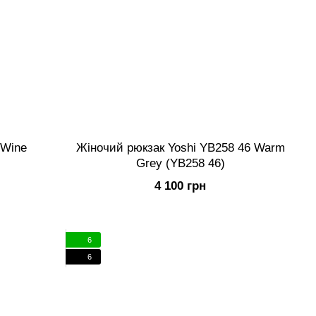
 Wine
Жіночий рюкзак Yoshi YB258 46 Warm
Grey (YB258 46)
4 100 грн
6
6