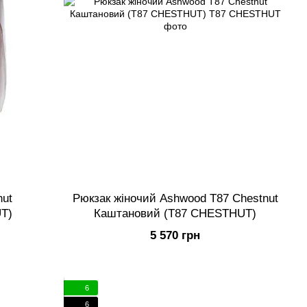
nut
Рюкзак жіночий Ashwood T87 Chestnut
T)
Каштановий (T87 CHESTHUT)
5 570 грн
6
6