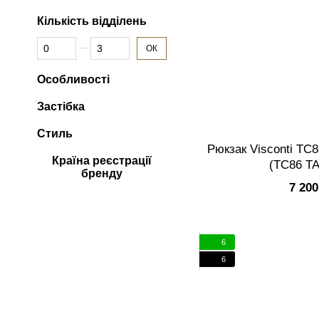
Кількість відділень
Від Кількість відділень
До Кількість відділень
ОК
Особливості
Застібка
Стиль
Рюкзак Visconti TC8
Країна реєстрації
(TC86 T
бренду
7 200
6
6