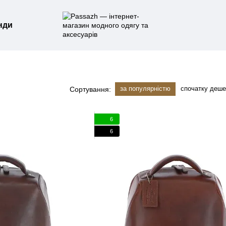
нди
за популярністю
спочатку деш
Сортування:
6
6