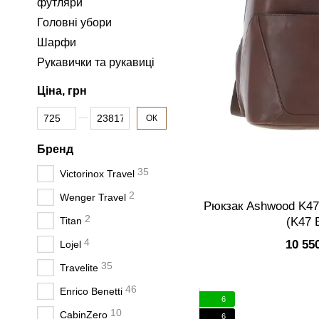
футляри
Головні убори
Шарфи
Рукавички та рукавиці
Ціна, грн
Від Ціна, грн
До Ціна, грн
ОК
Бренд
35
Victorinox Travel
2
Wenger Travel
Рюкзак Ashwood K47
2
(K47 
Titan
4
10 55
Lojel
35
Travelite
46
Enrico Benetti
6
10
CabinZero
6