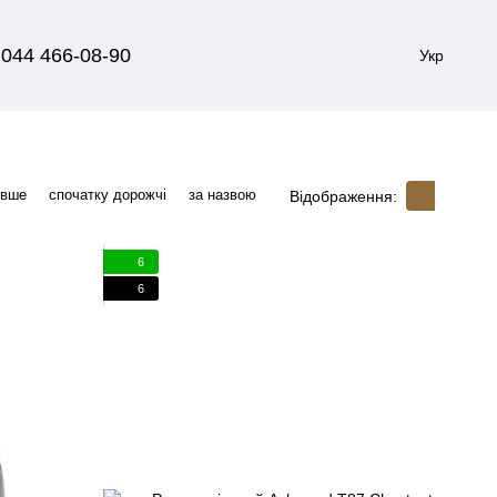
044 466-08-90
Укр
евше
спочатку дорожчі
за назвою
Відображення:
6
6