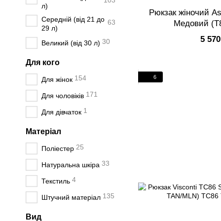
103
л)
Рюкзак жіночий A
Середній (від 21 до
63
Медовий (T
29 л)
5 570
30
Великий (від 30 л)
Для кого
6
154
Для жінок
171
Для чоловіків
1
Для дівчаток
Матеріал
25
Поліестер
33
Натуральна шкіра
4
Текстиль
135
Штучний матеріал
Вид