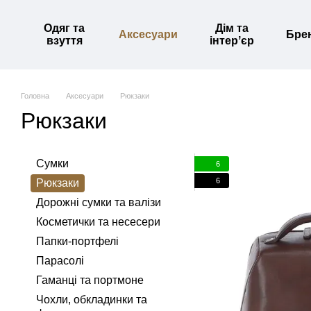
Перейти до основного контенту
Одяг та
Дім та
Аксесуари
Бре
взуття
інтерʼєр
Головна
Аксесуари
Рюкзаки
Рюкзаки
Сумки
6
6
Рюкзаки
Дорожні сумки та валізи
Косметички та несесери
Папки-портфелі
Парасолі
Гаманці та портмоне
Чохли, обкладинки та