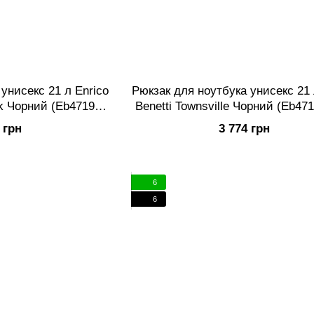
унисекс 21 л Enrico
Рюкзак для ноутбука унисекс 21 
ck Чорний (Eb47198
Benetti Townsville Чорний (Eb47
1)
 грн
3 774 грн
6
6