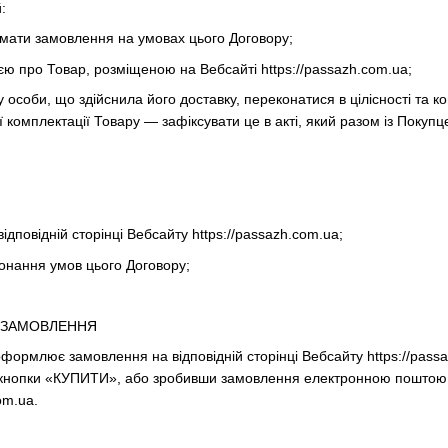
:
имати замовлення на умовах цього Договору;
ю про Товар, розміщеною на Вебсайті https://passazh.com.ua;
 особи, що здійснила його доставку, переконатися в цілісності та к
комплектації Товару — зафіксувати це в акті, який разом із Покуп
дповідній сторінці Вебсайту https://passazh.com.ua;
онання умов цього Договору;
 ЗАМОВЛЕННЯ
оформлює замовлення на відповідній сторінці Вебсайту https://pas
кнопки «КУПИТИ», або зробивши замовлення електронною поштою, а
om.ua.