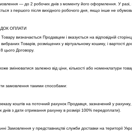
овлення — до 2 робочих днів з моменту його оформлення. У разі, 
ься з першого після вихідного робочого дня, якщо інше не обумов
ЯДОК ОПЛАТИ
 Товару визначається Продавцем і вказується на відповідній сторінц
вибраних Товарів, розміщених у віртуальному кошику, і вартості до
 8 цього Договору.
оже змінюватися залежно від ціни, кількості або номенклатури това
ити замовлення такими способами:
реказу коштів на поточний рахунок Продавця, зазначений у рахунку, 
 днів з дати отримання рахунку в розмірі 100% передоплати).
ні Замовлення у представництві служби доставки на території Украї