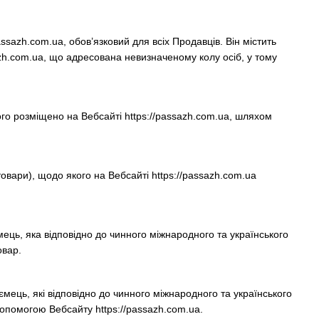
ssazh.com.ua, обов’язковий для всіх Продавців. Він містить
zh.com.ua, що адресована невизначеному колу осіб, у тому
о розміщено на Вебсайті https://passazh.com.ua, шляхом
товари), щодо якого на Вебсайті https://passazh.com.ua
ць, яка відповідно до чинного міжнародного та українського
овар.
ець, які відповідно до чинного міжнародного та українського
опомогою Вебсайту https://passazh.com.ua.