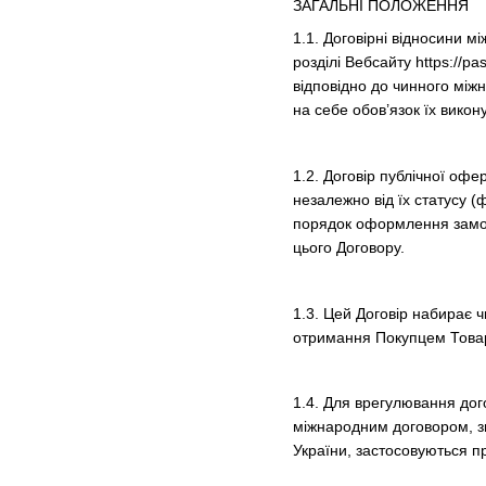
ЗАГАЛЬНІ ПОЛОЖЕННЯ
1.1. Договірні відносини 
розділі Вебсайту https://
відповідно до чинного між
на себе обов’язок їх викон
1.2. Договір публічної офе
незалежно від їх статусу 
порядок оформлення замов
цього Договору.
1.3. Цей Договір набирає 
отримання Покупцем Товару
1.4. Для врегулювання дог
міжнародним договором, зг
України, застосовуються п