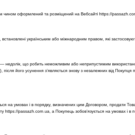
чином оформлений та розміщений на Вебсайті https://passazh.com
 встановлені українським або міжнародним правом, які застосовую
 — недолік, що робить неможливим або неприпустимим використання
, після його усунення з’являється знову з незалежних від Покупця
ться на умовах і в порядку, визначених цим Договором, продати Т
йту https://passazh.com.ua, а Покупець зобов’язується на умовах і 