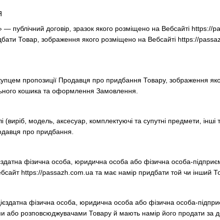
Я
 — публічний договір, зразок якого розміщено на Вебсайті https://pa
ати Товар, зображення якого розміщено на Вебсайті https://passa
упцем пропозиції Продавця про придбання Товару, зображення яког
льного кошика та оформлення Замовлення.
 (виріб, модель, аксесуар, комплектуючі та супутні предмети, інші 
одавця про придбання.
здатна фізична особа, юридична особа або фізична особа-підприєме
бсайт https://passazh.com.ua та має намір придбати той чи інший Т
єздатна фізична особа, юридична особа або фізична особа-підприєм
и або розповсюджувачами Товару й мають намір його продати за д