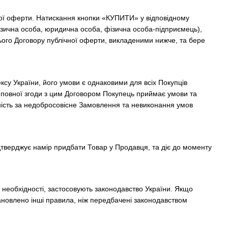
ної оферти. Натискання кнопки «КУПИТИ» у відповідному
фізична особа, юридична особа, фізична особа-підприємець),
ього Договору публічної оферти, викладеними нижче, та бере
ексу України, його умови є однаковими для всіх Покупців
і повної згоди з цим Договором Покупець приймає умови та
ість за недобросовісне Замовлення та невиконання умов
дтверджує намір придбати Товар у Продавця, та діє до моменту
 необхідності, застосовують законодавство України. Якщо
ановлено інші правила, ніж передбачені законодавством