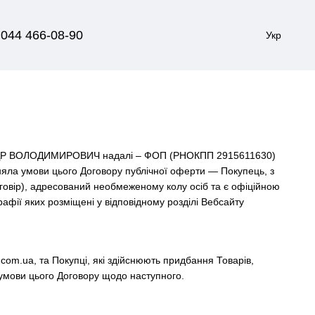
044 466-08-90
Укр
АНДР ВОЛОДИМИРОВИЧ надалі – ФОП (РНОКПП 2915611630)
йняла умови цього Договору публічної оферти — Покупець, з
оговір), адресований необмеженому колу осіб та є офіційною
афії яких розміщені у відповідному розділі Вебсайту
com.ua, та Покупці, які здійснюють придбання Товарів,
 умови цього Договору щодо наступного.