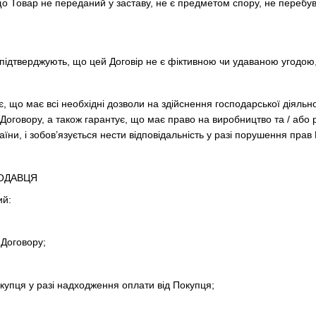
що Товар не переданий у заставу, не є предметом спору, не перебува
 підтверджують, що цей Договір не є фіктивною чи удаваною угодою
, що має всі необхідні дозволи на здійснення господарської діяльн
 Договору, а також гарантує, що має право на виробництво та / або
їни, і зобов’язується нести відповідальність у разі порушення прав
РОДАВЦЯ
ий:
 Договору;
упця у разі надходження оплати від Покупця;