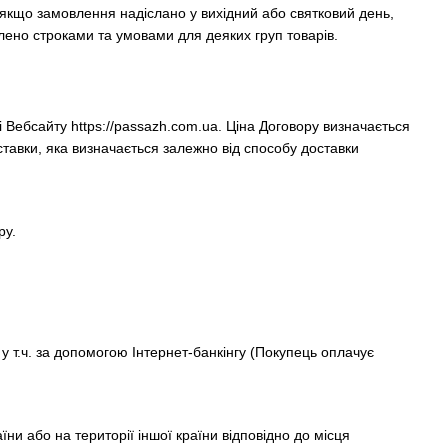
якщо замовлення надіслано у вихідний або святковий день,
лено строками та умовами для деяких груп товарів.
і Вебсайту https://passazh.com.ua. Ціна Договору визначається
ставки, яка визначається залежно від способу доставки
ру.
у т.ч. за допомогою Інтернет-банкінгу (Покупець оплачує
ни або на території іншої країни відповідно до місця