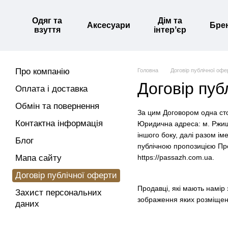
Перейти до основного контенту
Одяг та
Дім та
Аксесуари
Бре
взуття
інтерʼєр
Про компанію
Головна
Договір публічної офе
Договір пуб
Оплата і доставка
Обмін та повернення
За цим Договором одна 
Контактна інформація
Юридична адреса: м. Ржищі
іншого боку, далі разом і
Блог
публічною пропозицією Про
Мапа сайту
https://passazh.com.ua.
Договір публічної оферти
Продавці, які мають намір
Захист персональних
зображення яких розміщені
даних