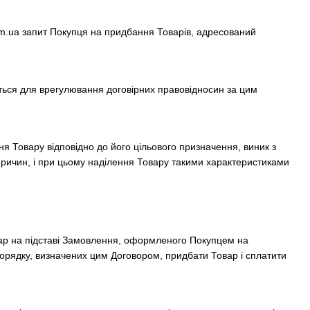
.ua запит Покупця на придбання Товарів, адресований
ться для врегулювання договірних правовідносин за цим
 Товару відповідно до його цільового призначення, виник з
 причин, і при цьому наділення Товару такими характеристиками
овар на підставі Замовлення, оформленого Покупцем на
в порядку, визначених цим Договором, придбати Товар і сплатити