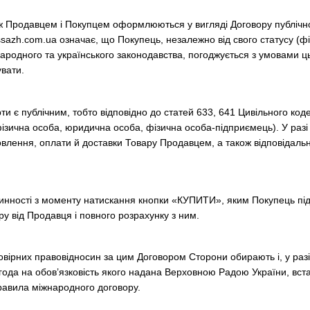
між Продавцем і Покупцем оформлюються у вигляді Договору публіч
passazh.com.ua означає, що Покупець, незалежно від свого статусу (
народного та українського законодавства, погоджується з умовами ц
увати.
рти є публічним, тобто відповідно до статей 633, 641 Цивільного код
(фізична особа, юридична особа, фізична особа-підприємець). У раз
лення, оплати й доставки Товару Продавцем, а також відповідальн
чинності з моменту натискання кнопки «КУПИТИ», яким Покупець пі
 від Продавця і повного розрахунку з ним.
овірних правовідносин за цим Договором Сторони обирають і, у разі
ода на обов’язковість якого надана Верховною Радою України, вст
равила міжнародного договору.