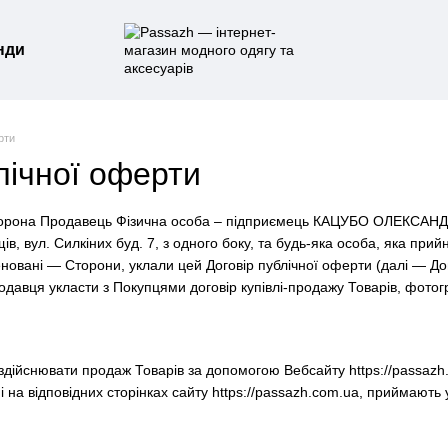
нди
рти
лічної оферти
сторона Продавець Фізична особа – підприємець КАЦУБО ОЛЕКС
в, вул. Силкіних буд. 7, з одного боку, та будь-яка особа, яка при
меновані — Сторони, уклали цей Договір публічної оферти (далі — Д
давця укласти з Покупцями договір купівлі-продажу Товарів, фотогр
 здійснювати продаж Товарів за допомогою Вебсайту https://passazh.
 на відповідних сторінках сайту https://passazh.com.ua, приймають