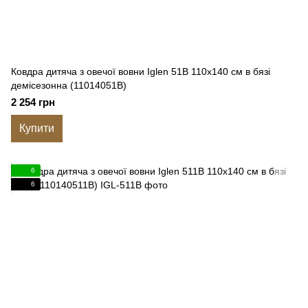
Ковдра дитяча з овечої вовни Iglen 51B 110x140 см в бязі
демісезонна (11014051B)
2 254 грн
Купити
6
6