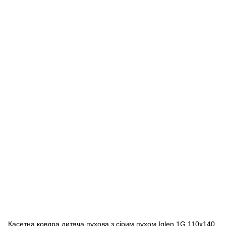
Касетна ковдра дитяча пухова з сірим пухом Iglen 1G 110x140