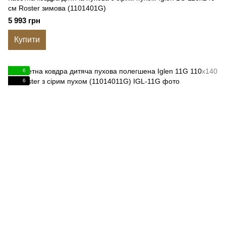
см Roster зимова (1101401G)
5 993 грн
Купити
6
6