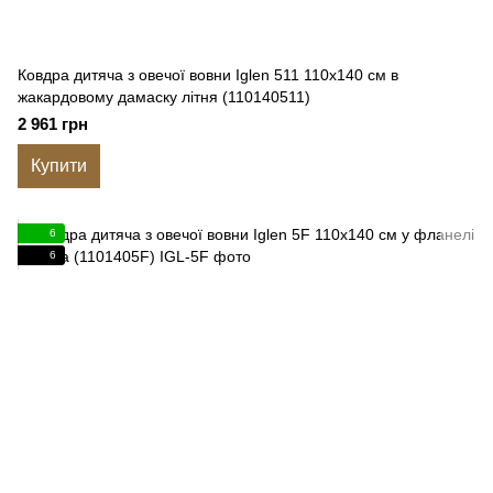
Ковдра дитяча з овечої вовни Iglen 511 110x140 см в
жакардовому дамаску літня (110140511)
2 961 грн
Купити
6
6