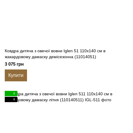
Ковдра дитяча з овечої вовни Iglen 51 110x140 см в
жакардовому дамаску демісезонна (11014051)
3 075 грн
Купити
6
6