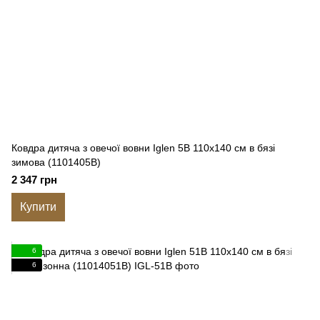
Ковдра дитяча з овечої вовни Iglen 5B 110x140 см в бязі
зимова (1101405B)
2 347 грн
Купити
6
6