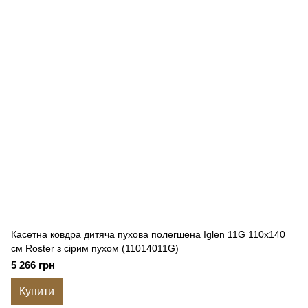
Касетна ковдра дитяча пухова полегшена Iglen 11G 110x140
см Roster з сірим пухом (11014011G)
5 266 грн
Купити