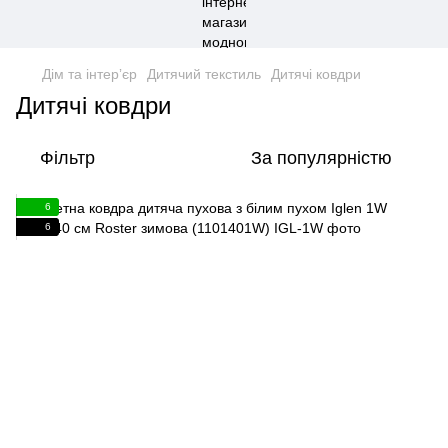
Дім та інтерʼєр
Дитячий текстиль
Дитячі ковдри
Дитячі ковдри
Фільтр
За популярністю
6
6