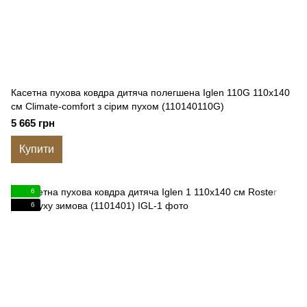
Касетна пухова ковдра дитяча полегшена Iglen 110G 110x140
см Climate-comfort з сірим пухом (110140110G)
5 665 грн
Купити
6
6