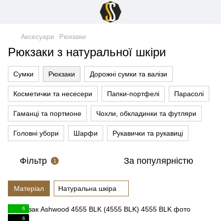
Аксесуари
Рюкзаки
Рюкзаки з натуральної шкіри
Сумки
Рюкзаки
Дорожні сумки та валізи
Косметички та несесери
Папки-портфелі
Парасолі
Гаманці та портмоне
Чохли, обкладинки та футляри
Головні убори
Шарфи
Рукавички та рукавиці
Фільтр
За популярністю
1
Матеріал
Натуральна шкіра
6
6