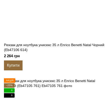
Рюкзак для ноутбука унисекс 35 л Enrico Benetti Natal Чорний
(Eb47106 614)
2 264 грн
Купити
АКЦІЯ
−25%
6
6