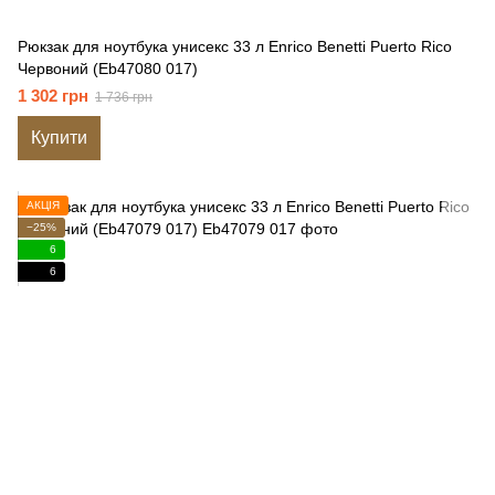
Рюкзак для ноутбука унисекс 33 л Enrico Benetti Puerto Rico
Червоний (Eb47080 017)
1 302 грн
1 736 грн
Купити
АКЦІЯ
−25%
6
6