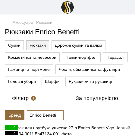
Аксесуари
Рюкзаки
Рюкзаки Enrico Benetti
Сумки
Рюкзаки
Дорожні сумки та валізи
Косметички та несесери
Папки-портфелі
Парасолі
Гаманці та портмоне
Чохли, обкладинки та футляри
Головні убори
Шарфи
Рукавички та рукавиці
Фільтр
За популярністю
1
Бренд
Enrico Benetti
6
6