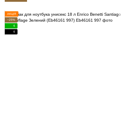
АКЦІЯ
−25%
6
6