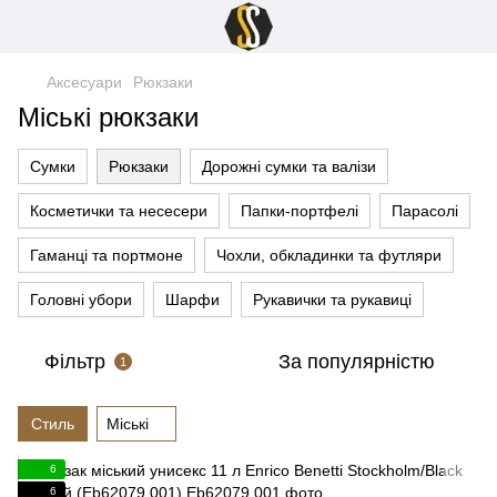
Аксесуари
Рюкзаки
Міські рюкзаки
Сумки
Рюкзаки
Дорожні сумки та валізи
Косметички та несесери
Папки-портфелі
Парасолі
Гаманці та портмоне
Чохли, обкладинки та футляри
Головні убори
Шарфи
Рукавички та рукавиці
Фільтр
За популярністю
1
Стиль
Міські
6
6