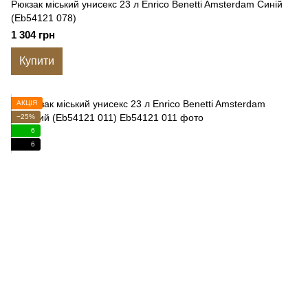
Рюкзак міський унисекс 23 л Enrico Benetti Amsterdam Синій
(Eb54121 078)
1 304 грн
Купити
АКЦІЯ
−25%
6
6