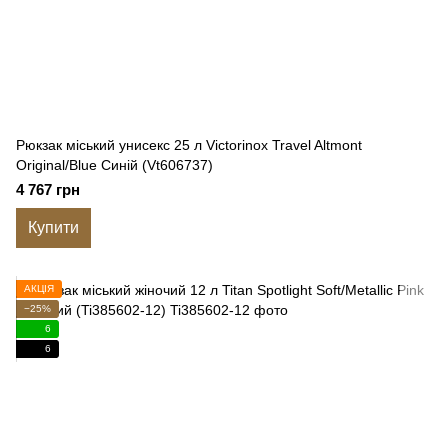
Рюкзак міський унисекс 25 л Victorinox Travel Altmont
Original/Blue Синій (Vt606737)
4 767 грн
Купити
АКЦІЯ
−25%
6
6