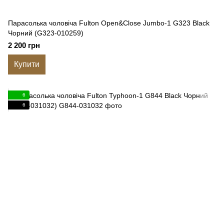
Парасолька чоловіча Fulton Open&Close Jumbo-1 G323 Black
Чорний (G323-010259)
2 200 грн
Купити
6
6