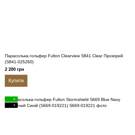
Парасолька-гольфер Fulton Clearview S841 Clear Прозорий
(S841-025260)
2 200 грн
Купити
6
6