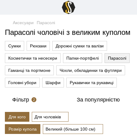
Аксесуари
Парасолі
Парасолі чоловічі з великим куполом
Сумки
Рюкзаки
Дорожні сумки та валізи
Косметички та несесери
Папки-портфелі
Парасолі
Гаманці та портмоне
Чохли, обкладинки та футляри
Головні убори
Шарфи
Рукавички та рукавиці
Фільтр
За популярністю
2
Для кого
Для чоловіків
Розмір купола
Великий (більше 100 см)