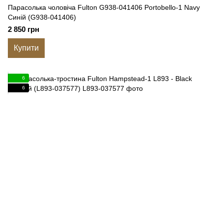
Парасолька чоловіча Fulton G938-041406 Portobello-1 Navy
Синій (G938-041406)
2 850 грн
Купити
6
6