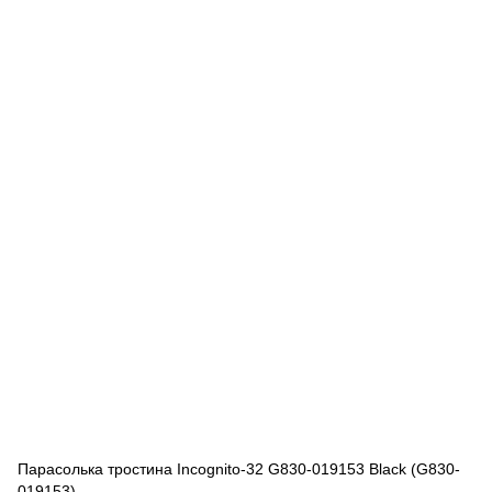
Парасолька тростина Incognito-32 G830-019153 Black (G830-
019153)