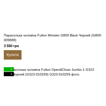
Парасолька чоловіча Fulton Minister G809 Black Чорний (G809-
009888)
3 550 грн
Купити
6
6