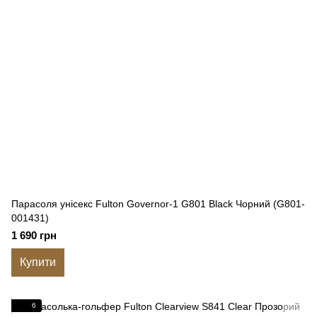
Парасоля унісекс Fulton Governor-1 G801 Black Чорний (G801-
001431)
1 690 грн
Купити
6