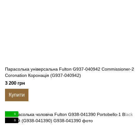
Парасолька універсальна Fulton G937-040942 Commissioner-2
Coronation Коронація (G937-040942)
3 200 грн
Купити
6
6