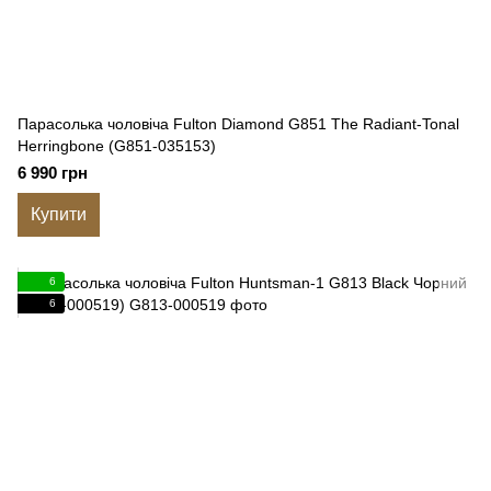
Парасолька чоловіча Fulton Diamond G851 The Radiant-Tonal
Herringbone (G851-035153)
6 990 грн
Купити
6
6