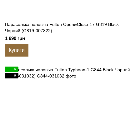
Парасолька чоловіча Fulton Open&Close-17 G819 Black
Чорний (G819-007822)
1 690 грн
Купити
6
6