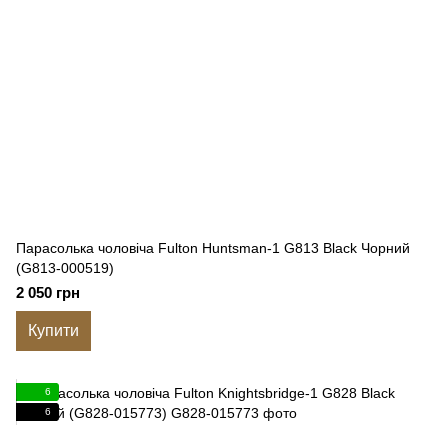
Парасолька чоловіча Fulton Huntsman-1 G813 Black Чорний
(G813-000519)
2 050 грн
Купити
6
6