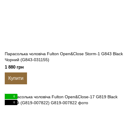
Парасолька чоловіча Fulton Open&Close Storm-1 G843 Black
Чорний (G843-031155)
1 880 грн
Купити
6
6