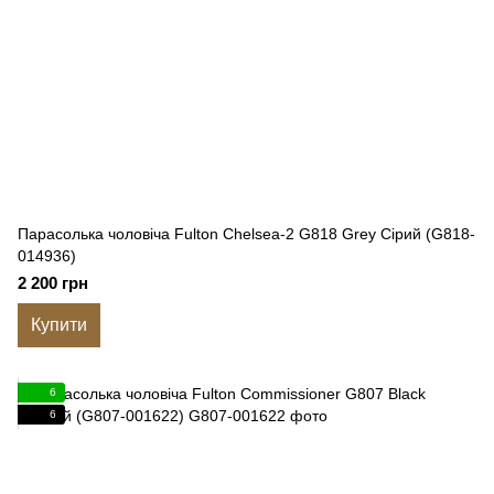
Парасолька чоловіча Fulton Chelsea-2 G818 Grey Сірий (G818-
014936)
2 200 грн
Купити
6
6