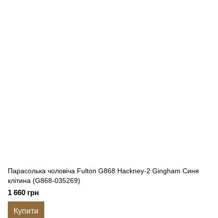
Парасолька чоловіча Fulton G868 Hackney-2 Gingham Синя
клітина (G868-035269)
1 660 грн
Купити