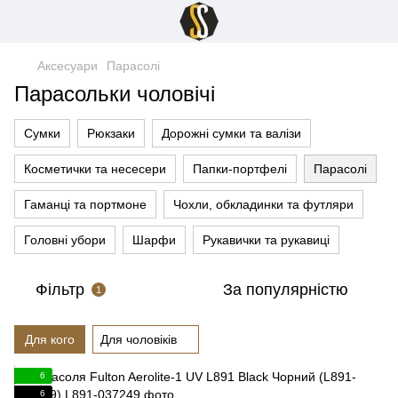
Аксесуари
Парасолі
Парасольки чоловічі
Сумки
Рюкзаки
Дорожні сумки та валізи
Косметички та несесери
Папки-портфелі
Парасолі
Гаманці та портмоне
Чохли, обкладинки та футляри
Головні убори
Шарфи
Рукавички та рукавиці
Фільтр
За популярністю
1
Для кого
Для чоловіків
6
6