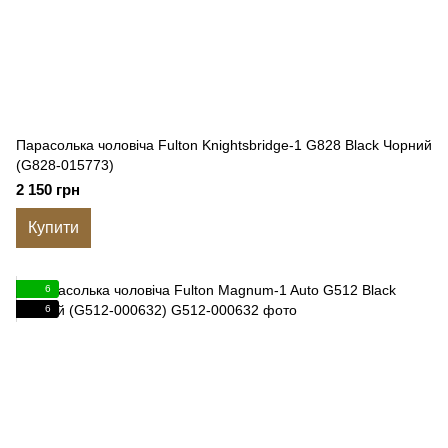
Парасолька чоловіча Fulton Knightsbridge-1 G828 Black Чорний
(G828-015773)
2 150 грн
Купити
6
6