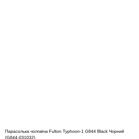
Парасолька чоловіча Fulton Typhoon-1 G844 Black Чорний
(G844-031032)