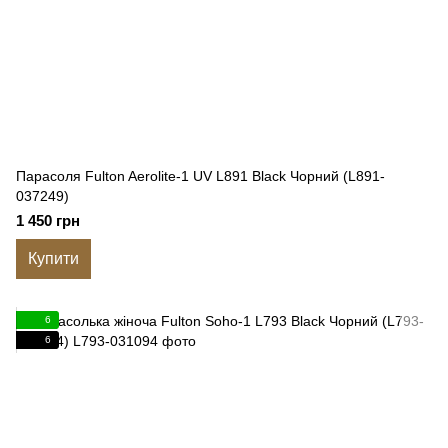
Парасоля Fulton Aerolite-1 UV L891 Black Чорний (L891-
037249)
1 450 грн
Купити
6
6