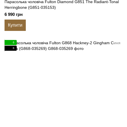
Парасолька чоловіча Fulton Diamond G851 The Radiant-Tonal
Herringbone (G851-035153)
6 990 грн
Купити
6
6