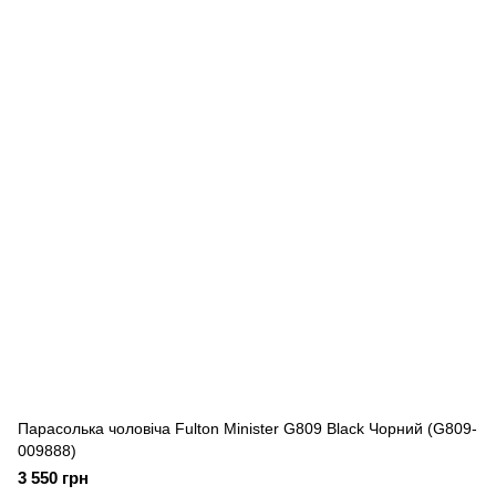
Парасолька чоловіча Fulton Minister G809 Black Чорний (G809-
009888)
3 550 грн