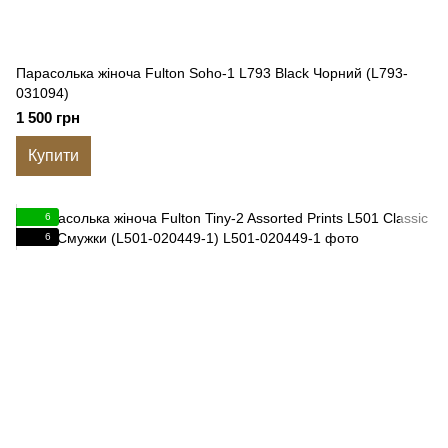
Парасолька жіноча Fulton Soho-1 L793 Black Чорний (L793-
031094)
1 500 грн
Купити
6
6