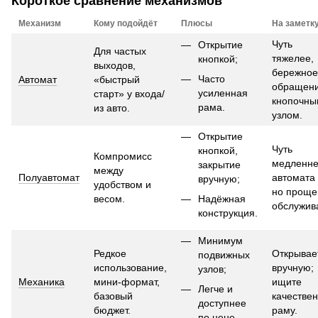
Короткое сравнение механизмов
Механизм
Кому подойдёт
Плюсы
На заметк
Чуть
Открытие
Для частых
тяжелее,
кнопкой;
выходов,
бережное
Часто
Автомат
«быстрый
обращени
усиленная
старт» у входа/
кнопочны
рама.
из авто.
узлом.
Открытие
Чуть
кнопкой,
Компромисс
медленн
закрытие
между
Полуавтомат
автомата
вручную;
удобством и
но проще
весом.
Надёжная
обслужив
конструкция.
Минимум
Редкое
Открывае
подвижных
использование,
вручную;
узлов;
Механика
мини-формат,
ищите
Легче и
базовый
качестве
доступнее
бюджет.
раму.
по цене.