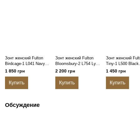
Зонт женский Fulton
Зонт женский Fulton
Зонт женский Fult
Birdcage-1 L041 Navy
Bloomsbury-2 L754 Lynx
Tiny-1 L500 Black
Синий (L041-024157)
Рысь (L754-034941)
Черный (L500-008
1 850 грн
2 200 грн
1 450 грн
Купить
Купить
Купить
Обсуждение