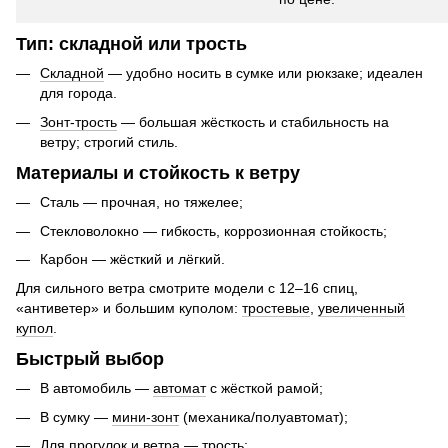
Тип: складной или трость
Складной
— удобно носить в сумке или рюкзаке; идеален
для города.
Зонт-трость
— большая жёсткость и стабильность на
ветру; строгий стиль.
Материалы и стойкость к ветру
Сталь — прочная, но тяжелее;
Стекловолокно — гибкость, коррозионная стойкость;
Карбон — жёсткий и лёгкий.
Для сильного ветра смотрите модели с 12–16 спиц,
«антиветер» и большим куполом:
тростевые
,
увеличенный
купол
.
Быстрый выбор
В автомобиль —
автомат
с жёсткой рамой;
В сумку —
мини-зонт
(механика/полуавтомат);
Для прогулок и ветра —
трость
;