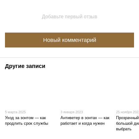
Добавьте первый отзыв
Новый комментарий
Другие записи
5 марта 2025
3 января 2023
25 ноября 202
Уход за зонтом — как
Антиветер в зонтах — как
Прозрачный
продлить срок службы
работает и когда нужен
большой ди
выбрать