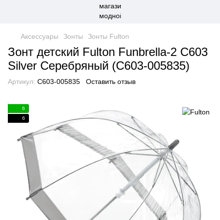
Аксессуары
Зонты
Зонты Fulton
Зонт детский Fulton Funbrella-2 C603
Silver Серебряный (C603-005835)
Артикул:
C603-005835
Оставить отзыв
6
6