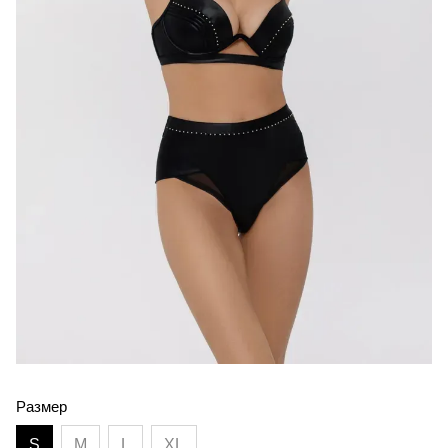
Размер
S
M
L
XL