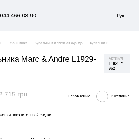
044 466-08-90
Рус
вь
Женщинам
Купальники и пляжная одежда
Купальники
ьника Marc & Andre L1929-
Артикул
L1929-Y-
962
2 715 грн
К сравнению
В желания
жения накопительной скидки