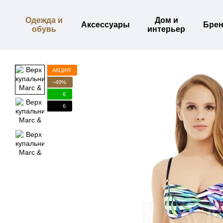
Перейти к основному контенту
Одежда и
Дом и
Аксессуары
Бре
обувь
интерьер
АКЦИЯ
−49%
6
6