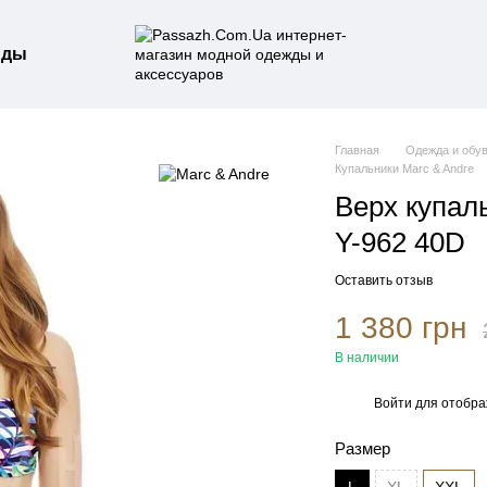
нды
Главная
Одежда и обу
Купальники Marc & Andre
Верх купал
Y-962 40D
Оставить отзыв
1 380 грн
В наличии
Войти
для отобра
%
Размер