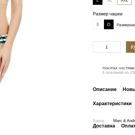
L
XL
XXL
Размер чашки
B
D
Размерная
К
ПОКУПКА ЧАСТЯМИ
6 платежей по 23
Описание
Новы
Характеристики
Бренд
Marc & And
Доставка
Опла