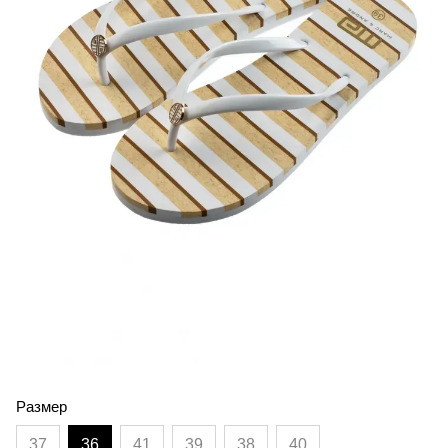
Размер
37
36
41
39
38
40