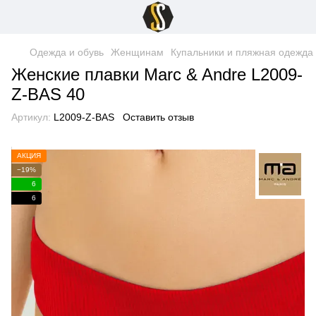
Одежда и обувь
Женщинам
Купальники и пляжная одежда
Женские плавки Marc & Andre L2009-
Z-BAS 40
Артикул:
L2009-Z-BAS
Оставить отзыв
АКЦИЯ
−19%
6
6