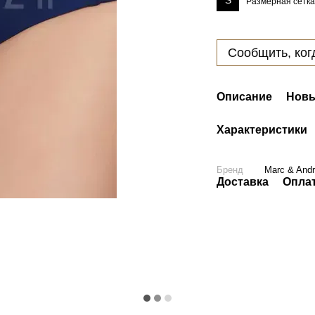
S
Размерная сетка
Сообщить, ког
Описание
Новы
Характеристики
Бренд
Marc & And
Доставка
Опла