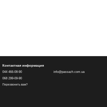
Контактная информация
044 466-08-90
info@passazh.com.ua
068 299-09-90
Перезвонить вам?