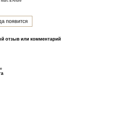
 Marc & Andre
да появится
й отзыв или комментарий
re
та