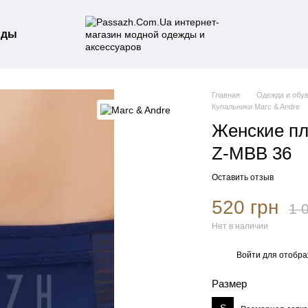
нды
Главная
Одежда и обу
Купальники Marc & Andre
Женские пл
Z-MBB 36
Оставить отзыв
520 грн
1 
Нет в наличии
Войти
для отобра
%
Размер