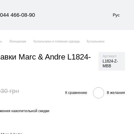
044 466-08-90
Рус
вь
Женщинам
Купальники и пляжная одежда
Купальники
авки Marc & Andre L1824-
Артикул
L1824-Z-
MBB
030 грн
К сравнению
В желания
жения накопительной скидки