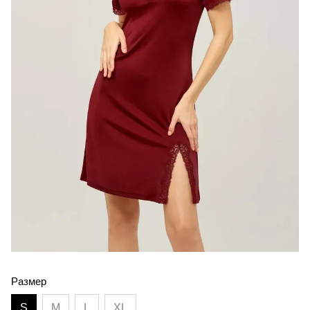
Размер
S
M
L
XL