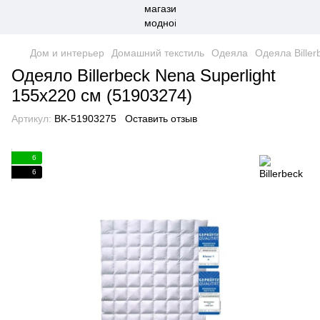
Дом и интерьер
Домашний текстиль
Одеяла
Одеяла Biller
Одеяло Billerbeck Nena Superlight
155x220 см (51903274)
Артикул:
BK-51903275
Оставить отзыв
6
6