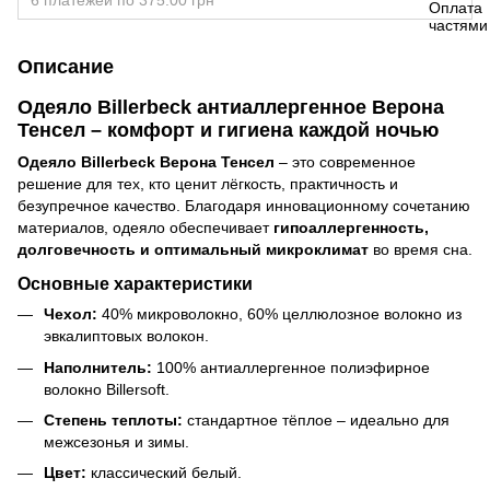
6 платежей по 375.00 грн
Описание
Одеяло Billerbeck антиаллергенное Верона
Тенсел – комфорт и гигиена каждой ночью
Одеяло Billerbeck Верона Тенсел
– это современное
решение для тех, кто ценит лёгкость, практичность и
безупречное качество. Благодаря инновационному сочетанию
материалов, одеяло обеспечивает
гипоаллергенность,
долговечность и оптимальный микроклимат
во время сна.
Основные характеристики
Чехол:
40% микроволокно, 60% целлюлозное волокно из
эвкалиптовых волокон.
Наполнитель:
100% антиаллергенное полиэфирное
волокно Billersoft.
Степень теплоты:
стандартное тёплое – идеально для
межсезонья и зимы.
Цвет:
классический белый.