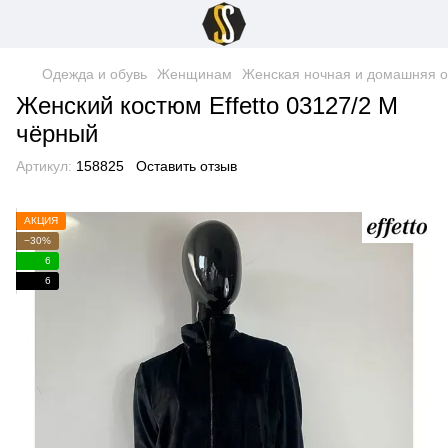
Одежда и обувь
Женщинам
Женская ночная и домашняя 
Женский костюм Effetto 03127/2 M
чёрный
Артикул:
158825
Оставить отзыв
АКЦИЯ
−30%
6
6