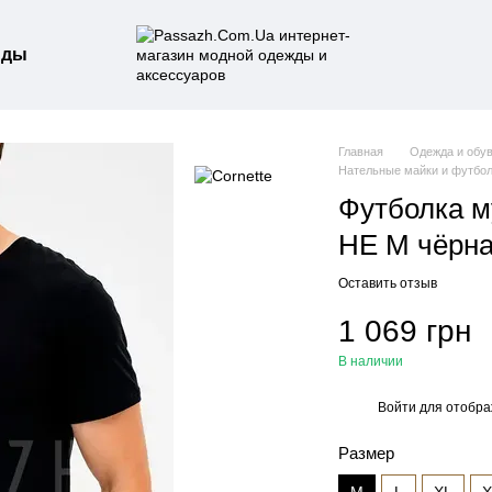
нды
Главная
Одежда и обу
Нательные майки и футбол
Футболка м
HE M чёрн
Оставить отзыв
1 069 грн
В наличии
Войти
для отобра
%
Размер