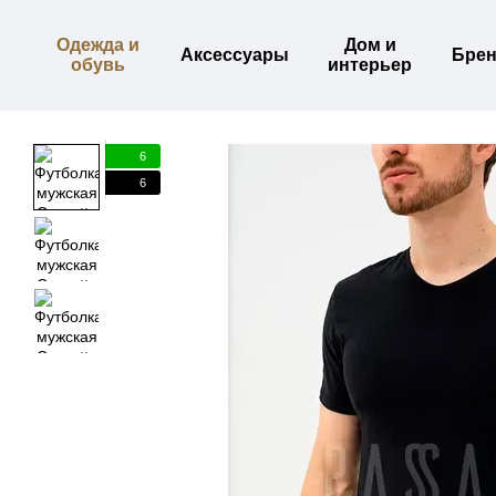
Перейти к основному контенту
Одежда и
Дом и
Аксессуары
Бре
обувь
интерьер
6
6