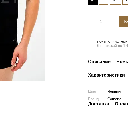
M
L
XL
X
К
ПОКУПКА ЧАСТЯМИ
6 платежей по 17
Описание
Новы
Характеристики
Цвет
Черный
Бренд
Cornette
Доставка
Опла