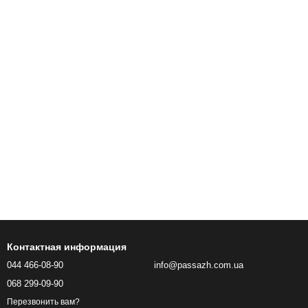
Контактная информация
044 466-08-90
info@passazh.com.ua
068 299-09-90
Перезвонить вам?