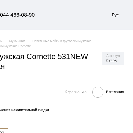
044 466-08-90
Рус
вь
Мужчинам
Нательные майки и футболки мужские
ки мужские Cornette
ужская Cornette 531NEW
Артикул
97295
ая
К сравнению
В желания
жения накопительной скидки