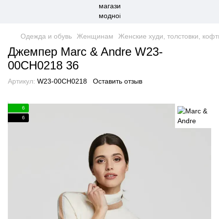
Одежда и обувь
Женщинам
Женские худи, толстовки, коф
Джемпер Marc & Andre W23-
00CH0218 36
Артикул:
W23-00CH0218
Оставить отзыв
6
6