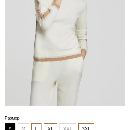
Размер
S
M
L
XL
XXL
3XL