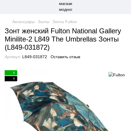
Аксессуары
Зонты
Зонты Fulton
Зонт женский Fulton National Gallery
Minilite-2 L849 The Umbrellas Зонты
(L849-031872)
Артикул:
L849-031872
Оставить отзыв
6
6