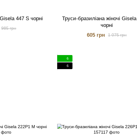
Gisela 447 S чорні
Труси-бразиліана жіночі Gisela
чорні
985 грн
605 грн
1 075 грн
6
6