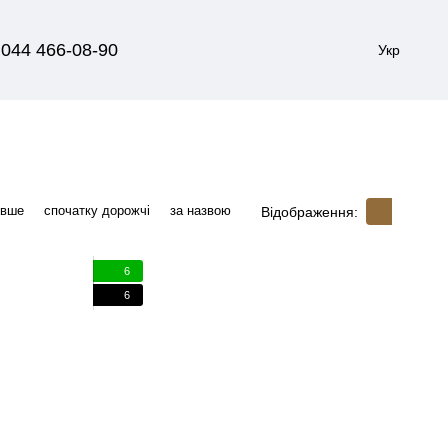
044 466-08-90
Укр
евше
спочатку дорожчі
за назвою
Відображення:
6
6