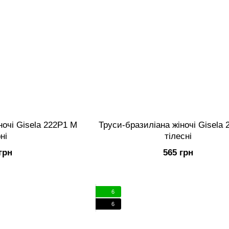
ночі Gisela 222P1 M
Труси-бразиліана жіночі Gisela 
ні
тілесні
грн
565 грн
6
6