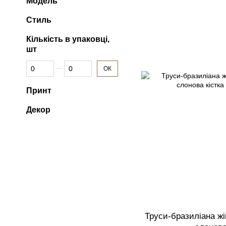
Модель
Стиль
Кількість в упаковці,
шт
Від Кількість в упаковці, шт
До Кількість в упаковці, шт
ОК
Принт
Декор
Труси-бразиліана жі