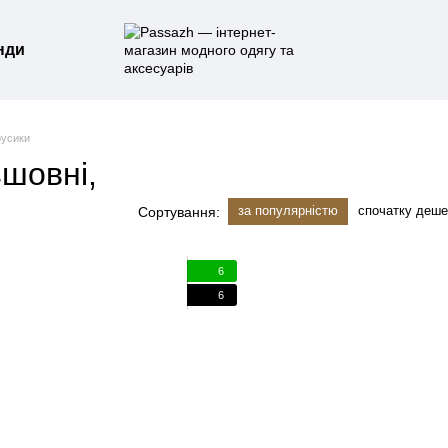
нди
русики
зшовні,
за популярністю
спочатку деш
Сортування:
6
6