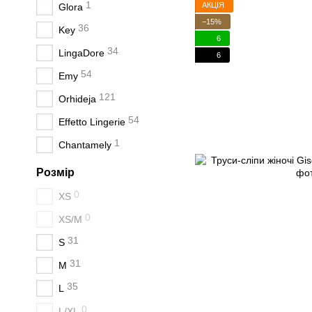
1
АКЦІЯ
Glora
−15%
36
Key
6
34
LingaDore
6
54
Emy
121
Orhideja
54
Effetto Lingerie
1
Chantamely
Розмір
0
XS
0
XS/M
31
S
31
M
35
L
0
L/XL