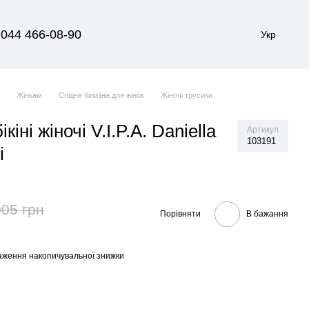
044 466-08-90
Укр
я
Жінкам
Спідня білизна для жінок
Жіночі трусики
ікіні жіночі V.I.P.A. Daniella
Артикул
103191
і
005 грн
Порівняти
В бажання
аження накопичувальної знижки