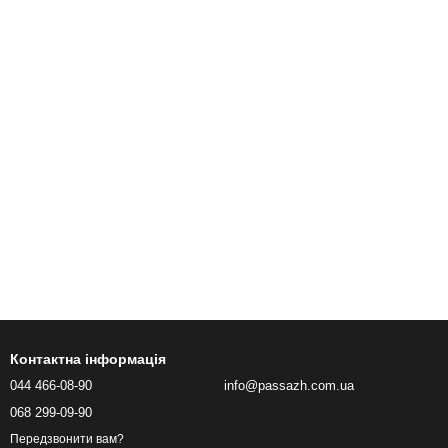
Контактна інформація
044 466-08-90
info@passazh.com.ua
068 299-09-90
Передзвонити вам?