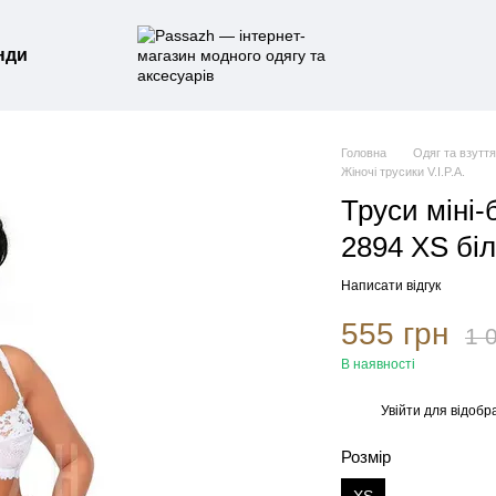
нди
Головна
Одяг та взутт
Жіночі трусики V.I.P.A.
Труси міні-б
2894 XS біл
Написати відгук
555 грн
1 
В наявності
Увійти
для відобр
%
Розмір