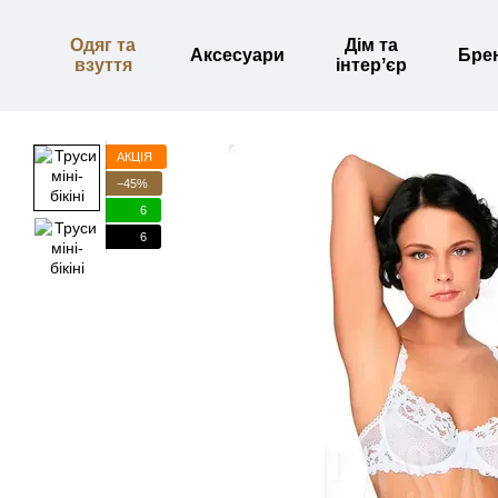
Перейти до основного контенту
Одяг та
Дім та
Аксесуари
Бре
взуття
інтерʼєр
АКЦІЯ
−45%
6
6