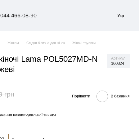
044 466-08-90
Укр
я
Жінкам
Спідня білизна для жінок
Жіночі трусики
 жіночі Lama POL5027MD-N
Артикул
160824
жеві
9 грн
Порівняти
В бажання
аження накопичувальної знижки