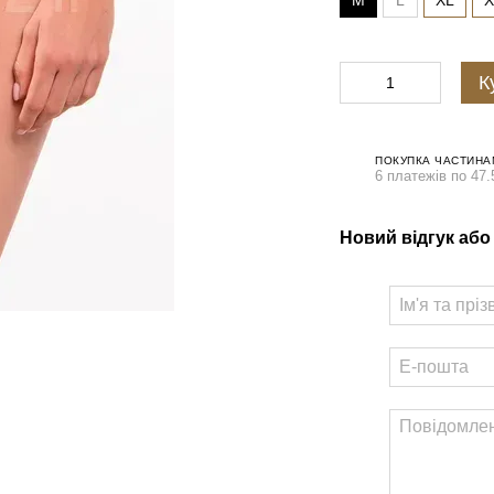
M
L
XL
X
К
ПОКУПКА ЧАСТИНА
6 платежів по 47.
Новий відгук або