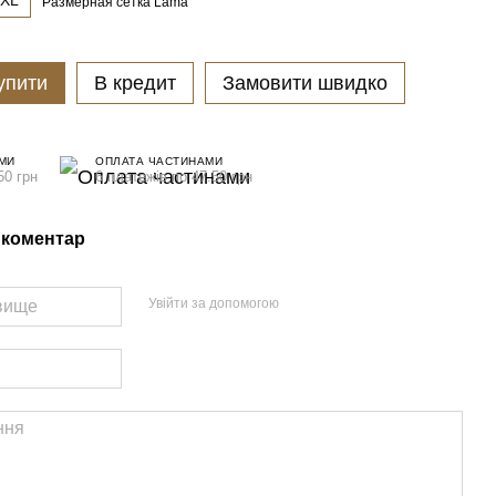
XL
Размерная сетка Lama
упити
В кредит
Замовити швидко
МИ
ОПЛАТА ЧАСТИНАМИ
50 грн
6 платежів по 47.50 грн
 коментар
Увійти за допомогою