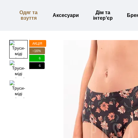
Перейти до основного контенту
Одяг та
Дім та
Аксесуари
Бре
взуття
інтерʼєр
АКЦІЯ
−16%
6
6