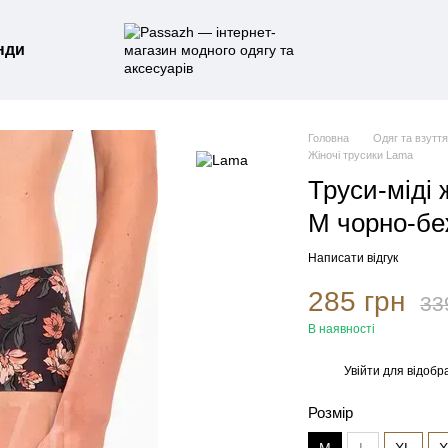
нди
Головна
Одяг та взутт
Жіночі трусики Lama
Труси-міді
M чорно-бе
Написати відгук
285 грн
33
В наявності
Увійти
для відобр
%
Розмір