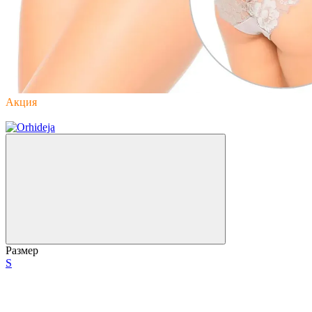
Акция
−44%
Размер
S