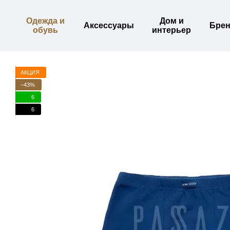
Перейти к основному контенту
Одежда и
Дом и
Аксессуары
Бре
обувь
интерьер
АКЦИЯ
−43%
6
6