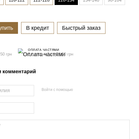
6
116-122
122-128
128-134
134-140
98-104
упить
В кредит
Быстрый заказ
ОПЛАТА ЧАСТЯМИ
.50 грн
6 платежей по 22.50 грн
и комментарий
Войти с помощью