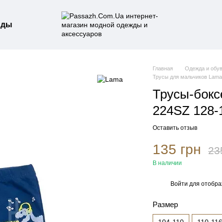
нды
Главная
Одежда и обу
Трусы для мальчиков Lam
Трусы-бокс
224SZ 128-
Оставить отзыв
135 грн
23
В наличии
Войти
для отобра
%
Размер