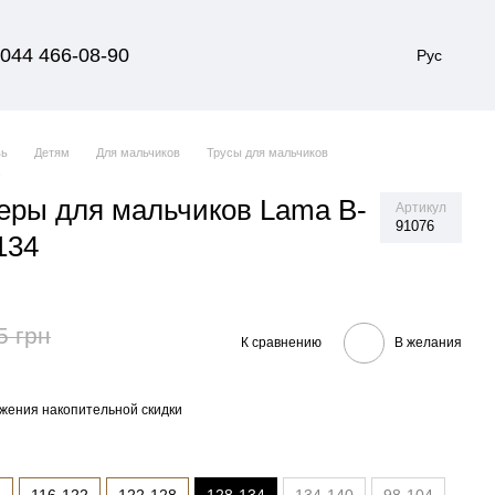
044 466-08-90
Рус
вь
Детям
Для мальчиков
Трусы для мальчиков
a
еры для мальчиков Lama B-
Артикул
91076
134
5 грн
К сравнению
В желания
жения накопительной скидки