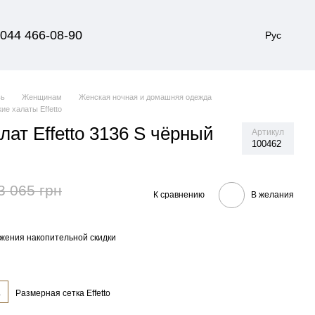
044 466-08-90
Рус
вь
Женщинам
Женская ночная и домашняя одежда
ие халаты Effetto
ат Effetto 3136 S чёрный
Артикул
100462
3 065 грн
К сравнению
В желания
жения накопительной скидки
L
Размерная сетка Effetto