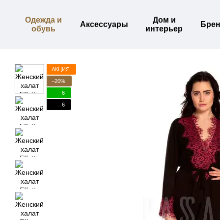
Перейти к основному контенту
Одежда и
Дом и
Аксессуары
Бре
обувь
интерьер
АКЦИЯ
−20%
6
6