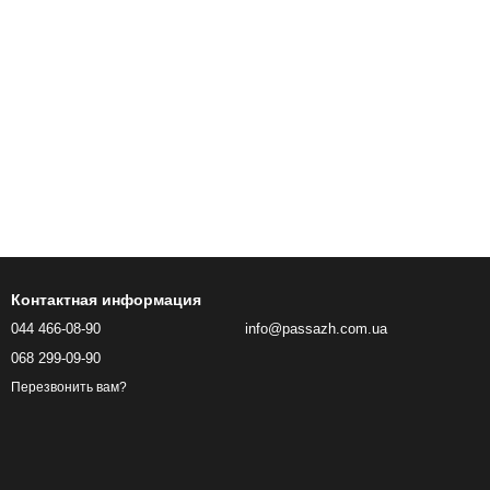
Контактная информация
044 466-08-90
info@passazh.com.ua
068 299-09-90
Перезвонить вам?