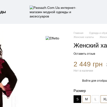
нды
Главная
Одежда и обу
Женские халаты
Женск
Женский хал
Оставить отзыв
2 449 грн
Нет в наличии
Войти
для отобра
%
Размер
S
M
L
X