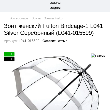
Аксессуары
Зонты
Зонты Fulton
Зонт женский Fulton Birdcage-1 L041
Silver Серебряный (L041-015599)
Артикул:
L041-015599
Оставить отзыв
6
6