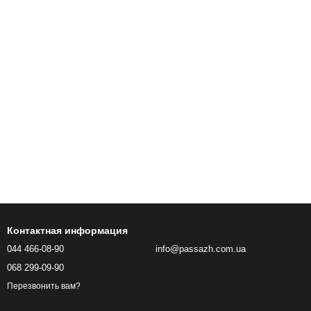
Контактная информация
044 466-08-90
info@passazh.com.ua
068 299-09-90
Перезвонить вам?