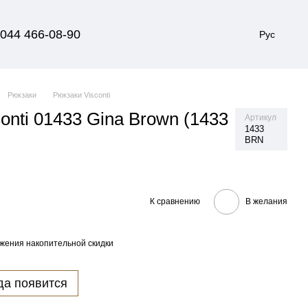
044 466-08-90
Рус
Рюкзаки
Рюкзаки Visconti
onti 01433 Gina Brown (1433
Артикул
1433
BRN
К сравнению
В желания
жения накопительной скидки
да появится