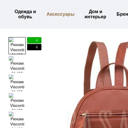
Перейти к основному контенту
Одежда и
Дом и
Аксессуары
Бре
обувь
интерьер
6
6