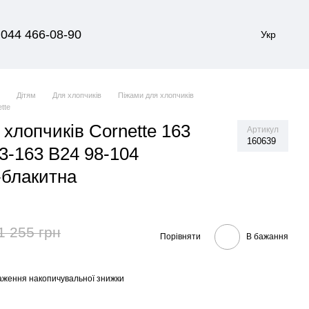
044 466-08-90
Укр
я
Дітям
Для хлопчиків
Піжами для хлопчиків
tte
хлопчиків Cornette 163
Артикул
160639
3-163 B24 98-104
блакитна
1 255 грн
Порівняти
В бажання
аження накопичувальної знижки