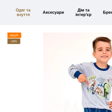
Перейти до основного контенту
Одяг та
Дім та
Аксесуари
Бре
взуття
інтерʼєр
АКЦІЯ
−20%