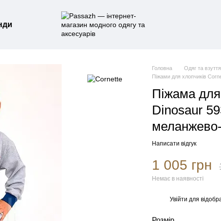
нди
Головна
Одяг та взутт
Піжами для хлопчиків Corne
Піжама для 
Dinosaur 59
меланжево-
Написати відгук
1 005 грн
Немає в наявності
Увійти
для відобр
%
Розмір