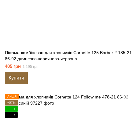
Піжама-комбінезон для хлопчиків Cornette 125 Barber 2 185-21
86-92 джинсово-коричнево-червона
405 грн
1 195 грн
Купити
АКЦІЯ
−57%
6
6