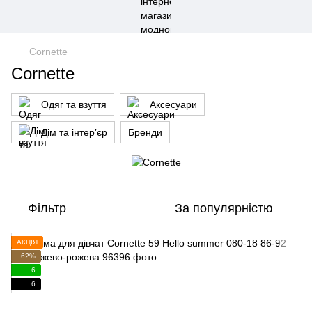
Cornette
Cornette
Одяг та взуття
Аксесуари
Дім та інтерʼєр
Бренди
Фільтр
За популярністю
АКЦІЯ
−62%
6
6