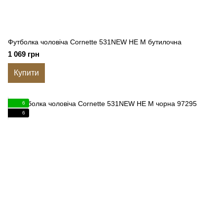
Футболка чоловіча Cornette 531NEW HE M бутилочна
1 069 грн
Купити
6
6