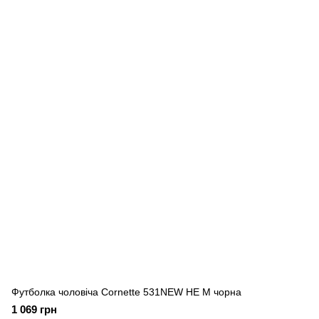
Футболка чоловіча Cornette 531NEW HE M чорна
1 069 грн