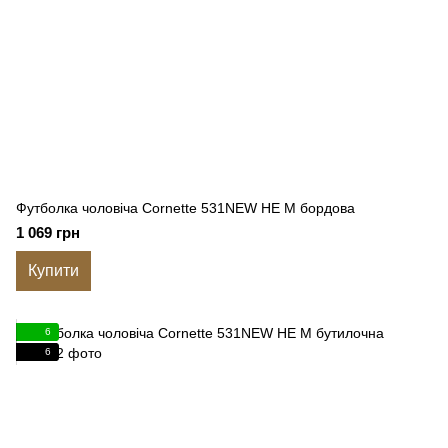
Футболка чоловіча Cornette 531NEW HE M бордова
1 069 грн
Купити
6
6