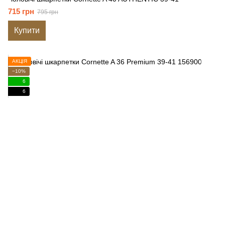
715 грн
795 грн
Купити
АКЦІЯ
−10%
6
6