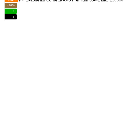
−10%
6
6