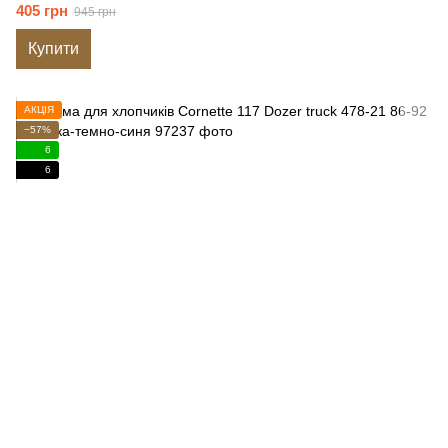
405 грн
945 грн
Купити
АКЦІЯ
−57%
6
6