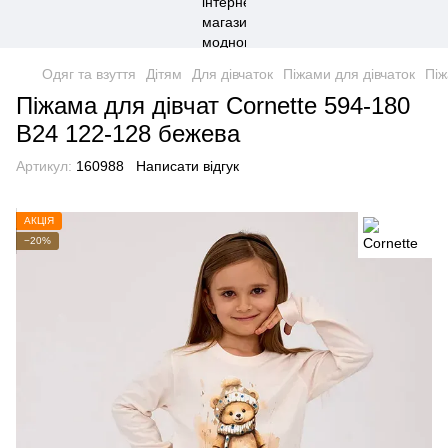
Одяг та взуття
Дітям
Для дівчаток
Піжами для дівчаток
Піж
Піжама для дівчат Cornette 594-180
B24 122-128 бежева
Артикул:
160988
Написати відгук
АКЦІЯ
−20%