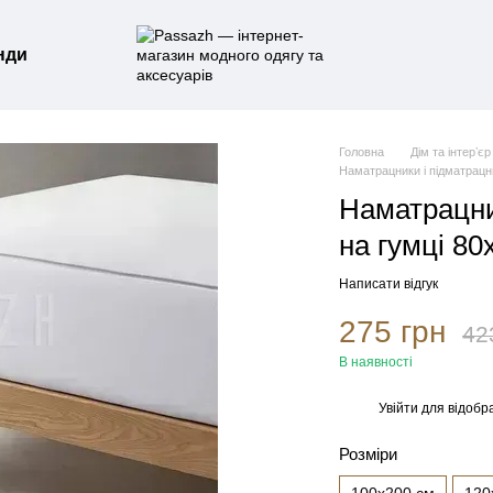
нди
Головна
Дім та інтерʼєр
Наматрацники і підматрацн
Наматрацник
на гумці 8
Написати відгук
275 грн
42
В наявності
Увійти
для відобр
%
Розміри