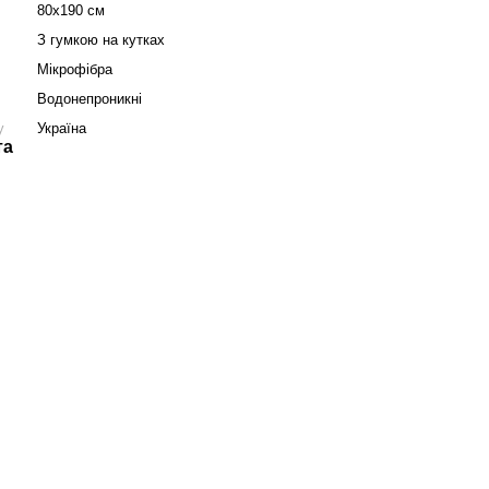
80x190 см
З гумкою на кутках
Мікрофібра
Водонепроникні
у
Україна
та