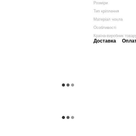
Розміри
Тип кріплення
Матеріал чохла
Особливості
Країна-виробник товар
Доставка
Опла