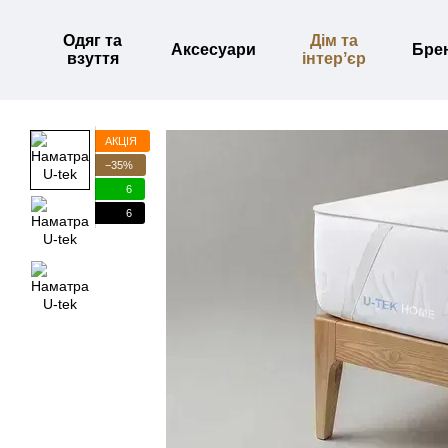
Перейти до основного контенту
Одяг та
Дім та
Аксесуари
Бре
взуття
інтерʼєр
АКЦІЯ
−35%
6
6