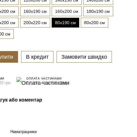
x190 см
120x200 см
140x190 см
140x200 см
x200 см
160x190 см
160x200 см
180x190 см
x200 см
200x220 см
80x190 см
80x200 см
00 см
упити
В кредит
Замовити швидко
МИ
ОПЛАТА ЧАСТИНАМИ
83 грн
6 платежів по 45.83 грн
гук або коментар
Наматрацники