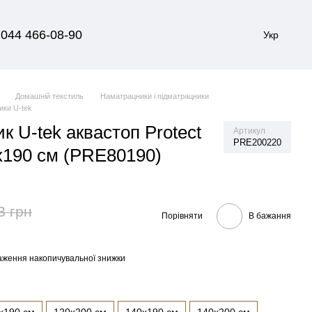
044 466-08-90
Укр
Домашній текстиль
Наматрацники і підматрацники
ики U-tek
 U-tek аквастоп Protect
Артикул
PRE200220
0x190 см (PRE80190)
3 грн
Порівняти
В бажання
аження накопичувальної знижки