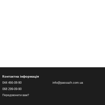
Контактна інформація
044 466-08-90
info@passazh.com.ua
068 299-09-90
Передзвонити вам?