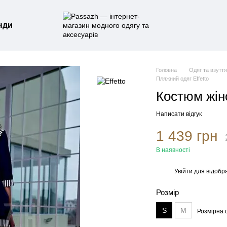
нди
Головна
Одяг та взутт
Пляжний одяг Effetto
Костюм жіно
Написати відгук
1 439 грн
В наявності
Увійти
для відобр
%
Розмір
S
M
Розмірна с