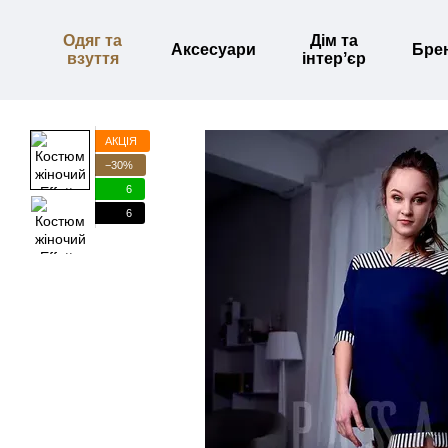
Перейти до основного контенту
Одяг та
Дім та
Аксесуари
Бре
взуття
інтерʼєр
АКЦІЯ
−30%
6
6