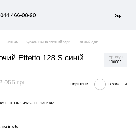
044 466-08-90
Укр
я
Жінкам
Купальники та пляжний одяг
Пляжний одяг
чий Effetto 128 S синій
Артикул
100003
2 055 грн
Порівняти
В бажання
аження накопичувальної знижки
ітка Effetto