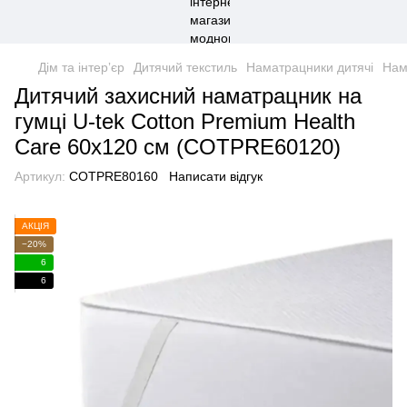
Дім та інтерʼєр
Дитячий текстиль
Наматрацники дитячі
Нам
Дитячий захисний наматрацник на
гумці U-tek Cotton Premium Health
Care 60x120 см (COTPRE60120)
Артикул:
COTPRE80160
Написати відгук
АКЦІЯ
−20%
6
6