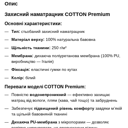
Опис
Захисний наматрацник
COTTON Premium
Основні характеристики:
Тип:
стьобаний захисний наматрацник
Матеріал верху:
100% натуральна бавовна
Щільність тканини:
250 г/м²
Мембрана:
дихаюча поліуретанова мембрана (100% PU,
виробництво — Італія)
Фіксація:
еластичні гумки по кутах
Колір:
білий
Переваги моделі COTTON Premium:
Повністю
водонепроникний
— ефективно захищає
матрац від вологи, плям (кава, чай тощо) та забруднень
Забезпечує
підвищений рівень комфорту
завдяки м’якій
та щільній бавовняній тканині
Дихаюча PU-мембрана
з мікропорами — дозволяє
повітрю циркулювати, не пропускаючи рідину