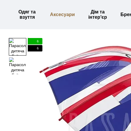
Перейти до основного контенту
Одяг та
Дім та
Аксесуари
Бре
взуття
інтерʼєр
6
6