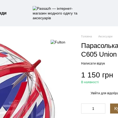
нди
Головна
Аксесуари
Парасолька 
C605 Union
Написати відгук
1 150 грн
В наявності
Увійти
для відобр
%
К