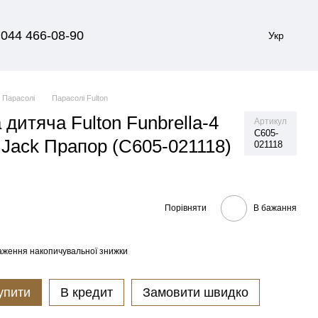
044 466-08-90
Укр
Парасолі
Парасолі Fulton
дитяча Fulton Funbrella-4
Артикул
C605-
 Jack Прапор (C605-021118)
021118
Порівняти
В бажання
аження накопичувальної знижки
упити
В кредит
Замовити швидко