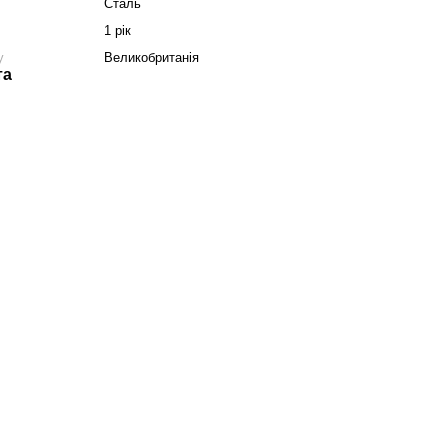
Сталь
1 рік
у
Великобританія
та