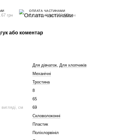
МИ
ОПЛАТА ЧАСТИНАМИ
.67 грн
6 платежів по 191.67 грн
гук або коментар
Для дівчаток
,
Для хлопчиків
Механічні
Тростина
8
65
 вигляді, см
69
Скловолоконні
Пластик
Поліхлорвініл