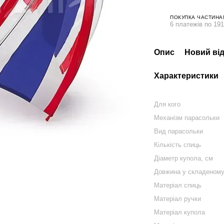
ПОКУПКА ЧАСТИНА
6 платежів по 191
Опис
Новий від
Характеристики
Для кого
Механізм парасольки
Вид парасольки
Кількість спиць
Діаметр купола, см
Довжина у складеному
Матеріал спиць
Матеріал ручки
Матеріал купола