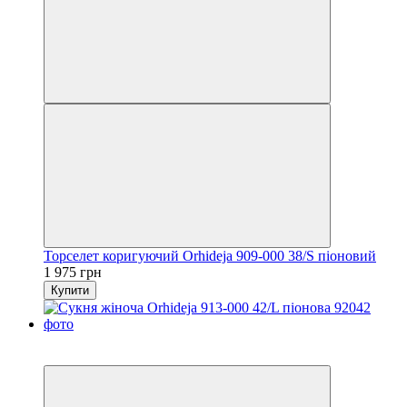
Торселет коригуючий Orhideja 909-000 38/S піоновий
1 975 грн
Купити
6
6