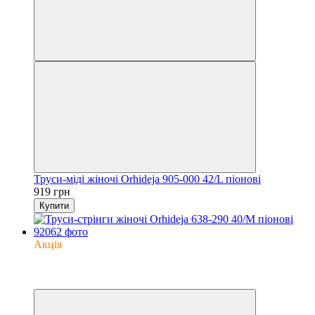
Труси-міді жіночі Orhideja 905-000 42/L піонові
919 грн
Купити
Акція
−35%
6
6