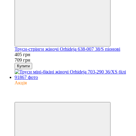
Труси-стрінги жіночі Orhideja 638-007 38/S піонові
405 грн
709 грн
Купити
Акція
−35%
6
6