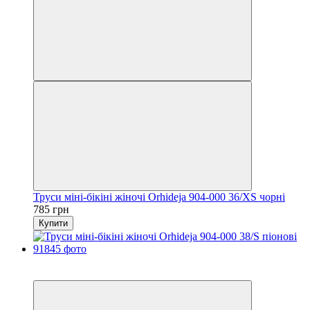
Труси міні-бікіні жіночі Orhideja 904-000 36/XS чорні
785 грн
Купити
6
6