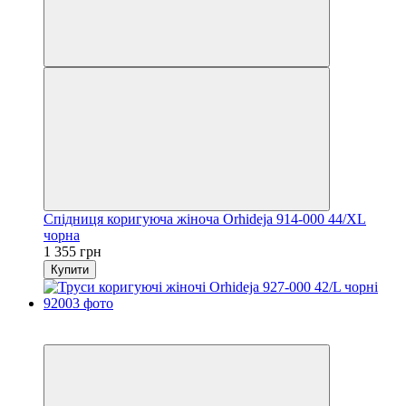
Спідниця коригуюча жіноча Orhideja 914-000 44/XL
чорна
1 355 грн
Купити
6
6