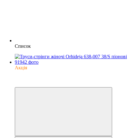
Список
Акція
−43%
6
6