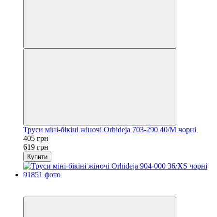
Труси міні-бікіні жіночі Orhideja 703-290 40/M чорні
405 грн
619 грн
Купити
6
6