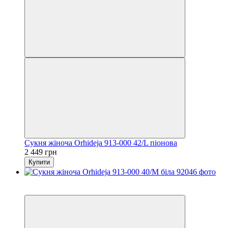
Сукня жіноча Orhideja 913-000 42/L піонова
2 449 грн
Купити
6
6