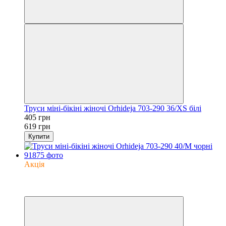
Труси міні-бікіні жіночі Orhideja 703-290 36/XS білі
405 грн
619 грн
Купити
Акція
−35%
6
6