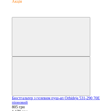
Акція
−32%
6
6
Бюстгальтер з гелевим пуш-ап Orhideja 531-290 70E
піоновий
805 грн