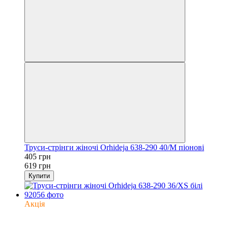
Труси-стрінги жіночі Orhideja 638-290 40/M піонові
405 грн
619 грн
Купити
Акція
−35%
6