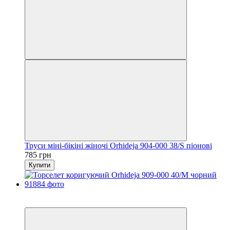
Труси міні-бікіні жіночі Orhideja 904-000 38/S піонові
785 грн
Купити
6
6