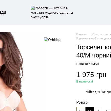
нди
Головна
Одяг та взутт
Коригувальна білизна для ж
Торселет к
40/M чорни
Написати відгук
1 975 грн
В наявності
Увійти
для відобр
%
Розмір