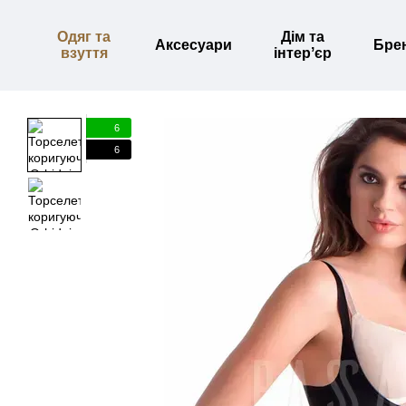
Перейти до основного контенту
Одяг та
Дім та
Аксесуари
Бре
взуття
інтерʼєр
6
6