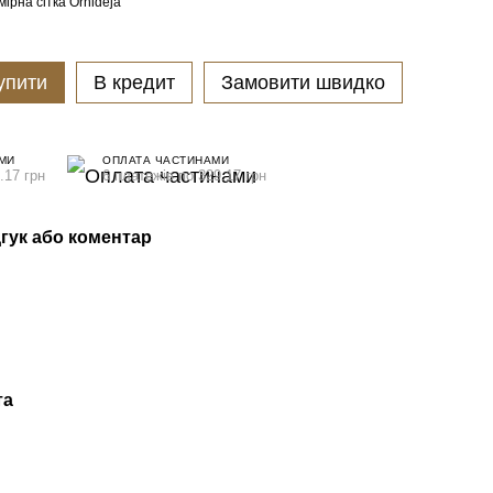
мірна сітка Orhideja
упити
В кредит
Замовити швидко
МИ
ОПЛАТА ЧАСТИНАМИ
.17 грн
6 платежів по 329.17 грн
гук або коментар
та