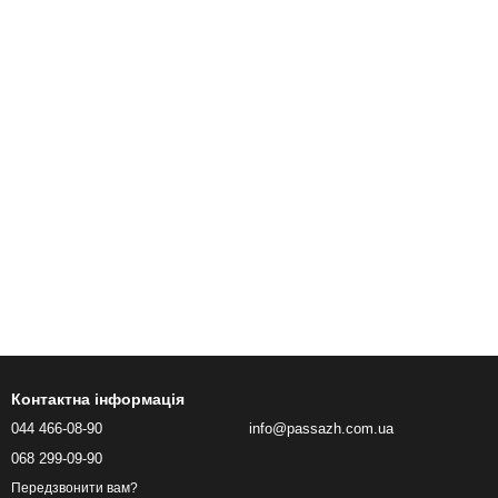
Контактна інформація
044 466-08-90
info@passazh.com.ua
068 299-09-90
Передзвонити вам?