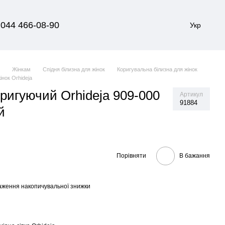
044 466-08-90
Укр
я
Жінкам
Спідня білизна для жінок
Коригувальна білизна для жінок
інок Orhideja
оригуючий Orhideja 909-000
Артикул
91884
й
Порівняти
В бажання
аження накопичувальної знижки