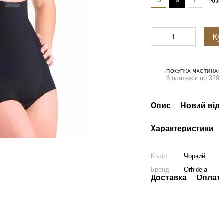
S
M
L
Роз
К
ПОКУПКА ЧАСТИНА
6 платежів по 329
Опис
Новий від
Характеристики
Колір
Чорний
Бренд
Orhideja
Доставка
Опла