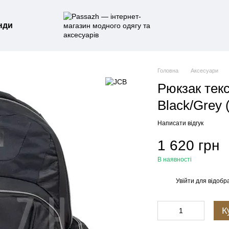
нди
Головна
Аксесуари
Рюкзак тек
Black/Grey
Написати відгук
1 620 грн
В наявності
Увійти
для відобр
%
К