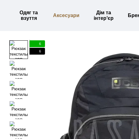
Перейти до основного контенту
Одяг та
Дім та
Аксесуари
Бре
взуття
інтерʼєр
6
6