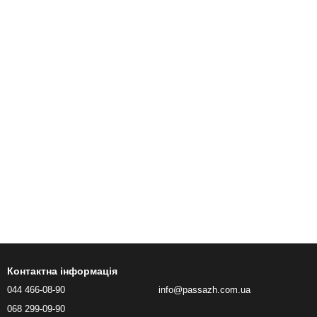
Контактна інформація
044 466-08-90
info@passazh.com.ua
068 299-09-90