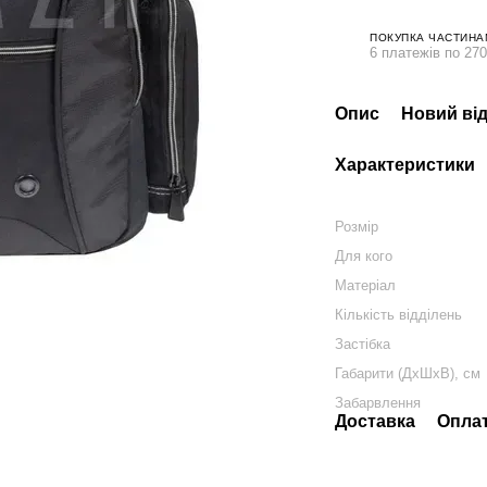
ПОКУПКА ЧАСТИНА
6 платежів по 270
Опис
Новий від
Характеристики
Розмір
Для кого
Матеріал
Кількість відділень
Застібка
Габарити (ДхШхВ), см
Забарвлення
Доставка
Опла