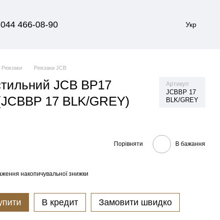
044 466-08-90
Укр
Рюкзаки
Рюкзаки JCB
стильний JCB BP17
Артикул
JCBBP 17
 (JCBBP 17 BLK/GREY)
BLK/GREY
Порівняти
В бажання
аження накопичувальної знижки
упити
В кредит
Замовити швидко