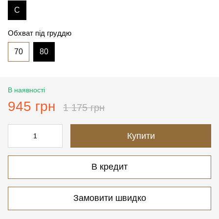
C
Обхват під груддю
70
80
В наявності
945 грн
1 175 грн
Купити
В кредит
Замовити швидко