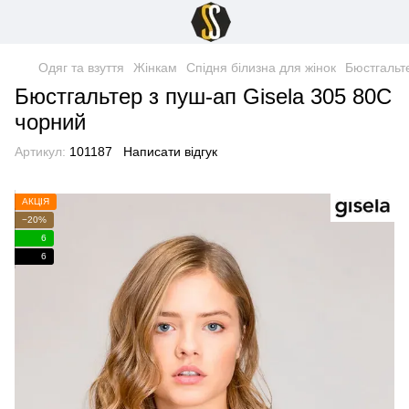
Одяг та взуття
Жінкам
Спідня білизна для жінок
Бюстгальт
Бюстгальтер з пуш-ап Gisela 305 80C
чорний
Артикул:
101187
Написати відгук
АКЦІЯ
−20%
6
6