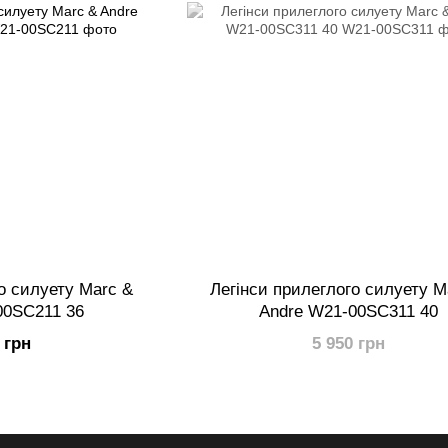
о силуету Marc &
Легінси прилеглого силуету M
00SC211 36
Andre W21-00SC311 40
 грн
5 950 грн