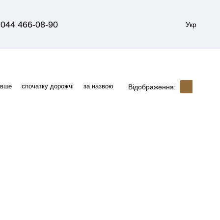
044 466-08-90
Укр
евше
спочатку дорожчі
за назвою
Відображення: