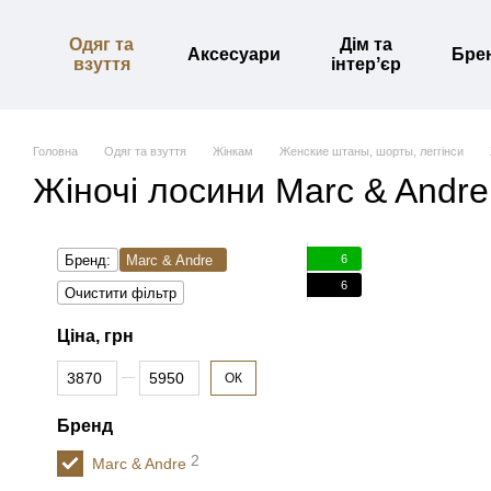
Перейти до основного контенту
Одяг та
Дім та
Аксесуари
Бре
взуття
інтерʼєр
Головна
Одяг та взуття
Жінкам
Женские штаны, шорты, леггінси
Жіночі лосини Marc & Andre
6
Бренд:
Marc & Andre
6
Очистити фільтр
Ціна, грн
Від Ціна, грн
До Ціна, грн
ОК
Бренд
2
Marc & Andre