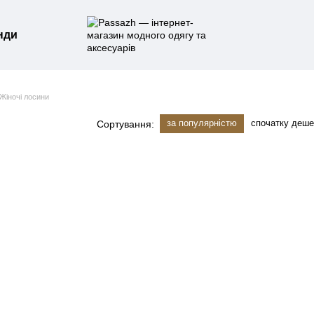
нди
Жіночі лосини
за популярністю
спочатку деш
Сортування: