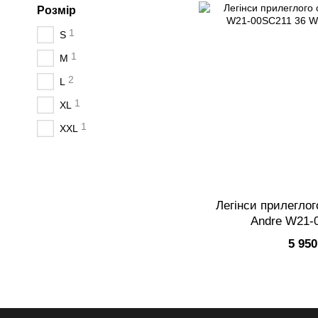
Розмір
1
S
1
M
2
L
1
XL
1
XXL
Легінси прилеглог
Andre W21-
5 950