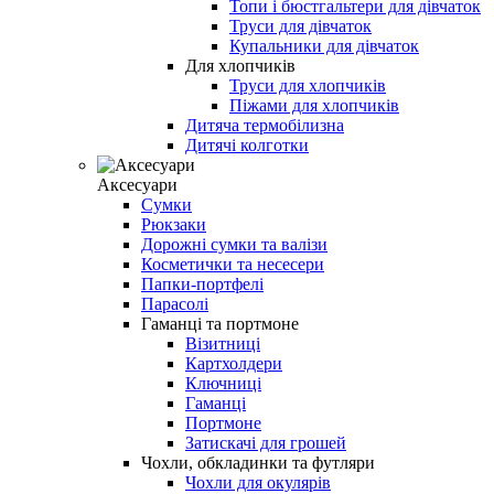
Топи і бюстгальтери для дівчаток
Труси для дівчаток
Купальники для дівчаток
Для хлопчиків
Труси для хлопчиків
Піжами для хлопчиків
Дитяча термобілизна
Дитячі колготки
Аксесуари
Сумки
Рюкзаки
Дорожні сумки та валізи
Косметички та несесери
Папки-портфелі
Парасолі
Гаманці та портмоне
Візитниці
Картхолдери
Ключниці
Гаманці
Портмоне
Затискачі для грошей
Чохли, обкладинки та футляри
Чохли для окулярів