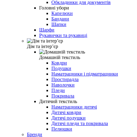
Обкладинки для документів
Головні убори
Капелюхи
Бандани
Шапки
Шарфи
Рукавички та рукавиці
Дім та інтерʼєр
Домашній текстиль
Ковдри
Подушки
Наматрацники і підматрацники
Простирадла
Наволочки
Пледи
Покривала
Дитячий текстиль
Наматрацники дитячі
Дитячі ковдри
Дитячі подушки
Дитячі пледи та покривала
Пелюшки
Бренди