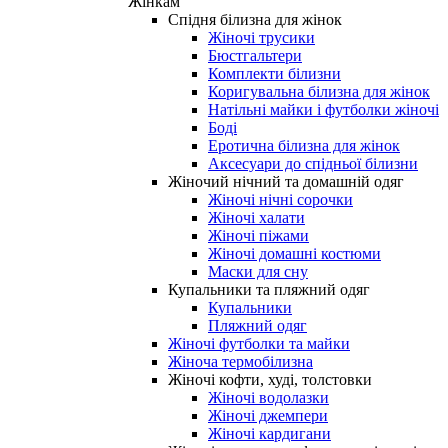
Жінкам
Спідня білизна для жінок
Жіночі трусики
Бюстгальтери
Комплекти білизни
Коригувальна білизна для жінок
Натільні майки і футболки жіночі
Боді
Еротична білизна для жінок
Аксесуари до спідньої білизни
Жіночий нічний та домашній одяг
Жіночі нічні сорочки
Жіночі халати
Жіночі піжами
Жіночі домашні костюми
Маски для сну
Купальники та пляжний одяг
Купальники
Пляжний одяг
Жіночі футболки та майки
Жіноча термобілизна
Жіночі кофти, худі, толстовки
Жіночі водолазки
Жіночі джемпери
Жіночі кардигани