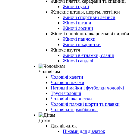
Жіночі плаття, сарафани та спідниці
Жіночі сукні
Женские штаны, шорты, леггінси
Жіночі спортивні легінси
Жіночі штани
Жіночі лосини
Жіночі панчішно-шкарпеткові вироби
Жіночі панчохи
Жіночі шкарпетки
Жіноче взуття
Жіночі в'єтнамки, сланці
Жіночі сандалі
Чоловікам
Чоловічі халати
Чоловічі піжами
Натільні майки і футболки чоловічі
Труси чоловічі
Чоловічі шкарпетки
Чоловічі пляжні шорти та плавки
Чоловіча термобілизна
Дітям
Для дівчаток
Піжами для дівчаток