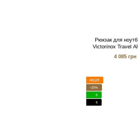
Рюкзак для ноутб
Victorinox Travel A
Сірий (V
4 085 грн
АКЦІЯ
−25%
6
6