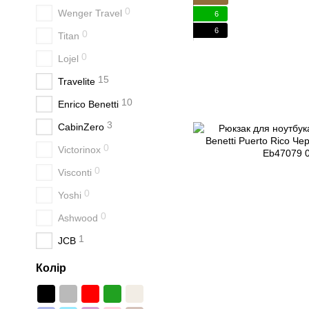
0
Wenger Travel
6
6
0
Titan
0
Lojel
15
Travelite
10
Enrico Benetti
3
CabinZero
0
Victorinox
0
Visconti
0
Yoshi
0
Ashwood
1
JCB
Колір