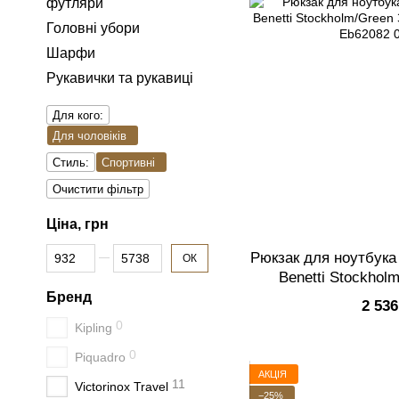
футляри
Головні убори
Шарфи
Рукавички та рукавиці
Для кого:
Для чоловіків
Стиль:
Спортивні
Очистити фільтр
Ціна, грн
Від Ціна, грн
До Ціна, грн
Рюкзак для ноутбука 
ОК
Benetti Stockhol
(Eb6208
Бренд
2 536
0
Kipling
0
Piquadro
АКЦІЯ
11
Victorinox Travel
−25%