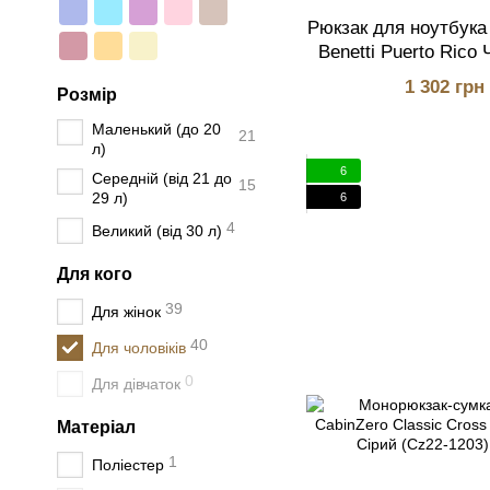
Рюкзак для ноутбука 
Benetti Puerto Rico
01
1 302 грн
Розмір
Маленький (до 20
21
л)
6
Середній (від 21 до
15
29 л)
6
4
Великий (від 30 л)
Для кого
39
Для жінок
40
Для чоловіків
0
Для дівчаток
Матеріал
1
Поліестер