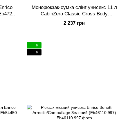
Enrico
Монорюкзак-сумка слінг унисекс 11 л
(Eb47208
CabinZero Classic Cross Body
11L/Georgian Khaki Зелений (Cz22-1802)
2 237 грн
6
6