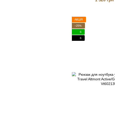
АКЦІЯ
−25%
6
6