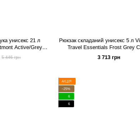
ука унисекс 21 л
Рюкзак складаний унисекс 5 л Vi
ltmont Active/Grey
Travel Essentials Frost Grey 
t602135)
(Vt653387)
3 713 грн
5 446 грн
АКЦІЯ
−25%
6
6