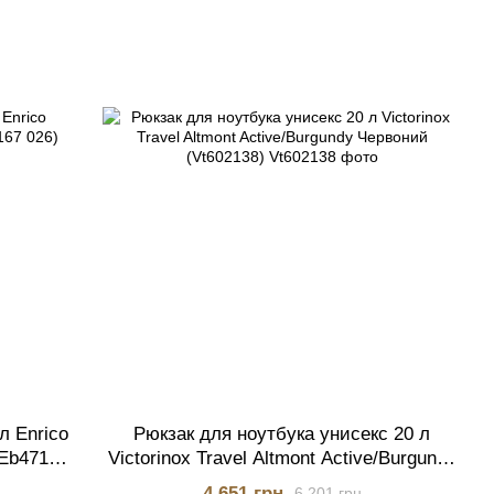
л Enrico
Рюкзак для ноутбука унисекс 20 л
(Eb47167
Victorinox Travel Altmont Active/Burgundy
Червоний (Vt602138)
4 651 грн
6 201 грн