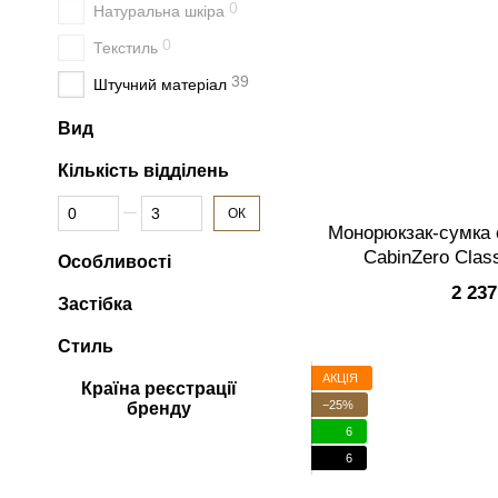
0
Натуральна шкіра
0
Текстиль
39
Штучний матеріал
Вид
Кількість відділень
Від Кількість відділень
До Кількість відділень
ОК
Монорюкзак-сумка с
CabinZero Clas
Особливості
11L/Original Grey 
2 237
Застібка
Стиль
АКЦІЯ
Країна реєстрації
−25%
бренду
6
6