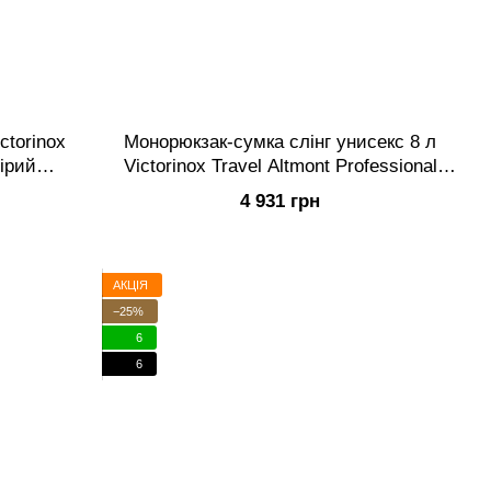
ctorinox
Монорюкзак-сумка слінг унисекс 8 л
Сірий
Victorinox Travel Altmont Professional
Storm Зелений (Vt653282)
4 931 грн
АКЦІЯ
−25%
6
6