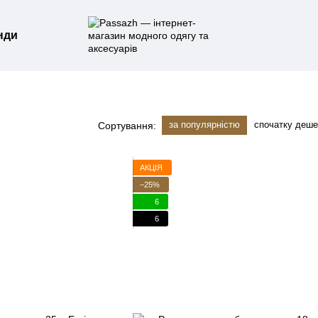
нди
за популярністю
спочатку деш
Сортування:
АКЦІЯ
−25%
6
6