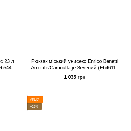
с 23 л
Рюкзак міський унисекс Enrico Benetti
(Eb54450
Arrecife/Camouflage Зелений (Eb46110
997)
1 035 грн
АКЦІЯ
−25%