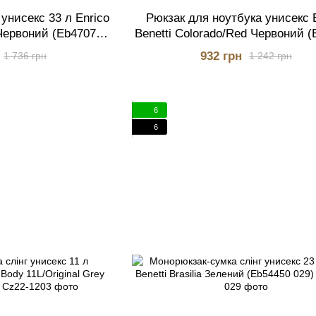
унисекс 33 л Enrico
Рюкзак для ноутбука унисекс 
 Червоний (Eb47079
Benetti Colorado/Red Червоний 
7)
017)
932 грн
1 736 грн
1 242 грн
6
6