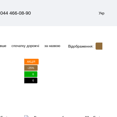
044 466-08-90
Укр
евше
спочатку дорожчі
за назвою
Відображення:
АКЦІЯ
−25%
6
6