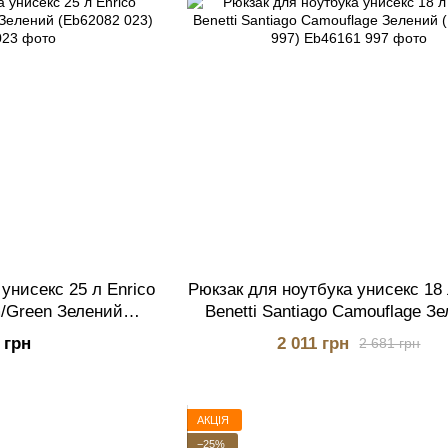
унисекс 25 л Enrico
Рюкзак для ноутбука унисекс 18 
m/Green Зелений
Benetti Santiago Camouflage З
2 023)
(Eb46161 997)
 грн
2 011 грн
2 681 грн
АКЦІЯ
−25%