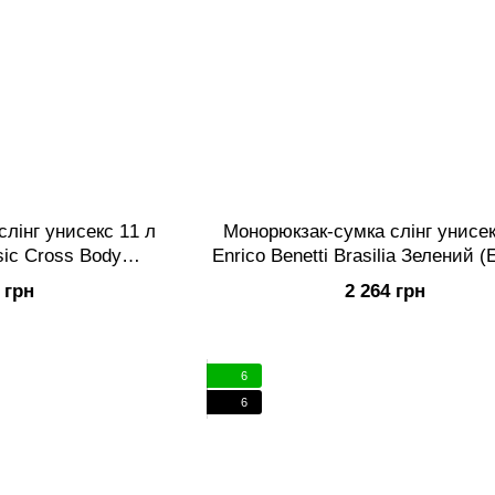
лінг унисекс 11 л
Монорюкзак-сумка слінг унисек
sic Cross Body
Enrico Benetti Brasilia Зелений 
Сірий (Cz22-1203)
029)
 грн
2 264 грн
6
6