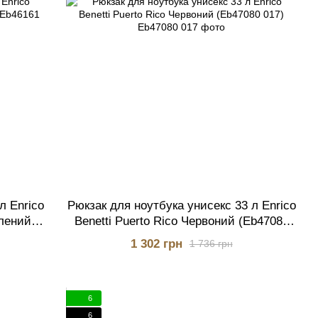
л Enrico
Рюкзак для ноутбука унисекс 33 л Enrico
елений
Benetti Puerto Rico Червоний (Eb47080
017)
1 302 грн
1 736 грн
6
6