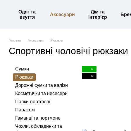
Перейти до основного контенту
Одяг та
Дім та
Аксесуари
Бре
взуття
інтерʼєр
Головна
Аксесуари
Рюкзаки
Спортивні чоловічі рюкзаки
Сумки
6
6
Рюкзаки
Дорожні сумки та валізи
Косметички та несесери
Папки-портфелі
Парасолі
Гаманці та портмоне
Чохли, обкладинки та